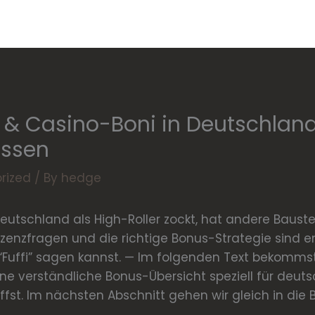
s & Casino-Boni in Deutschlan
üssen
rized
/ By
hedge
 Deutschland als High-Roller zockt, hat andere Bauste
Lizenzfragen und die richtige Bonus-Strategie sind 
u “Fuffi” sagen kannst. — Im folgenden Text bekomms
ne verständliche Bonus-Übersicht speziell für deuts
iffst. Im nächsten Abschnitt gehen wir gleich in di