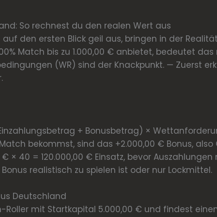
nd: So rechnest du den realen Wert aus
 auf den ersten Blick geil aus, bringen in der Realit
 200% Match bis zu 1.000,00 € anbietet, bedeutet da
bedingungen (WR) sind der Knackpunkt. — Zuerst erkl
.
(Einzahlungsbetrag + Bonusbetrag) × Wettanforder
% Match bekommst, sind das +2.000,00 € Bonus, als
 € × 40 = 120.000,00 € Einsatz, bevor Auszahlungen 
Bonus realistisch zu spielen ist oder nur Lockmittel.
l aus Deutschland
Roller mit Startkapital 5.000,00 € und findest eine