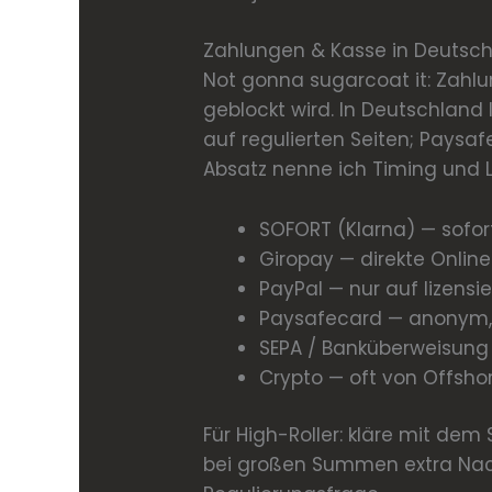
Zahlungen & Kasse in Deutsch
Not gonna sugarcoat it: Zahlu
geblockt wird. In Deutschland 
auf regulierten Seiten; Paysa
Absatz nenne ich Timing und L
SOFORT (Klarna) — sofort
Giropay — direkte Online
PayPal — nur auf lizensi
Paysafecard — anonym, E
SEPA / Banküberweisung
Crypto — oft von Offshor
Für High-Roller: kläre mit d
bei großen Summen extra Nach