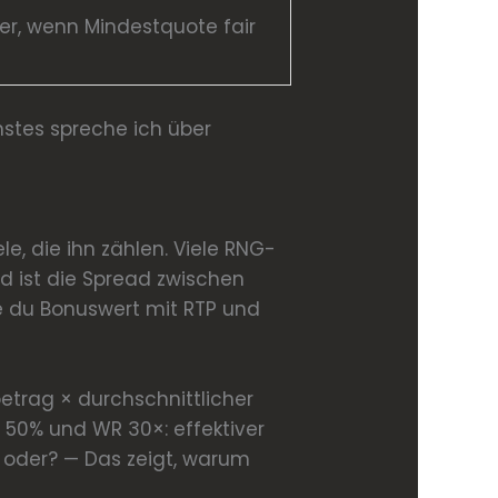
ter, wenn Mindestquote fair
hstes spreche ich über
le, die ihn zählen. Viele RNG-
d ist die Spread zwischen
wie du Bonuswert mit RTP und
betrag × durchschnittlicher
g 50% und WR 30×: effektiver
, oder? — Das zeigt, warum