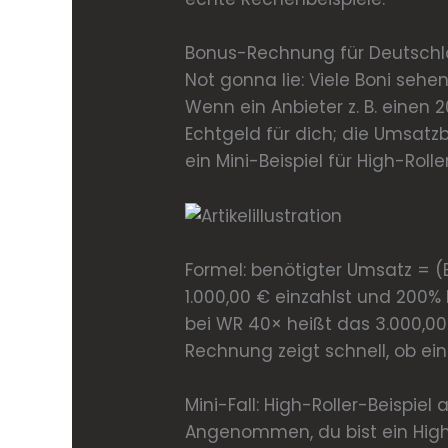
Bonus-Rechnung für Deutschla
Not gonna lie: Viele Boni sehen
Wenn ein Anbieter z. B. einen
Echtgeld für dich; die Umsatz
ein Mini-Beispiel für High-Roller
Formel: benötigter Umsatz = 
1.000,00 € einzahlst und 200
bei WR 40× heißt das 3.000,00
Rechnung zeigt schnell, ob ein 
Mini-Fall: High-Roller-Beispie
Angenommen, du bist ein High-