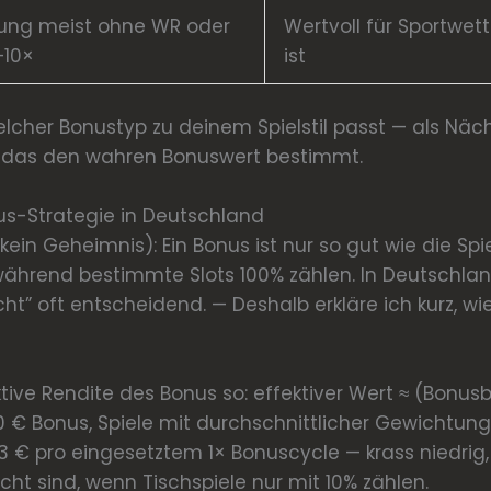
lung meist ohne WR oder
Wertvoll für Sportwet
–10×
ist
welcher Bonustyp zu deinem Spielstil passt — als Näc
l das den wahren Bonuswert bestimmt.
us-Strategie in Deutschland
ein Geheimnis): Ein Bonus ist nur so gut wie die Spie
 während bestimmte Slots 100% zählen. In Deutschlan
icht” oft entscheidend. — Deshalb erkläre ich kurz, 
ktive Rendite des Bonus so: effektiver Wert ≈ (Bonus
200 € Bonus, Spiele mit durchschnittlicher Gewichtun
33 € pro eingesetztem 1× Bonuscycle — krass niedrig
ht sind, wenn Tischspiele nur mit 10% zählen.