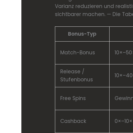
Varianz reduzieren und realist
sichtbarer machen. — Die Tabe
Bonus-Typ
Match-Bonus
10×–50
Release /
10×–40
Stufenbonus
Free Spins
Gewin
Cashback
0×–10× 