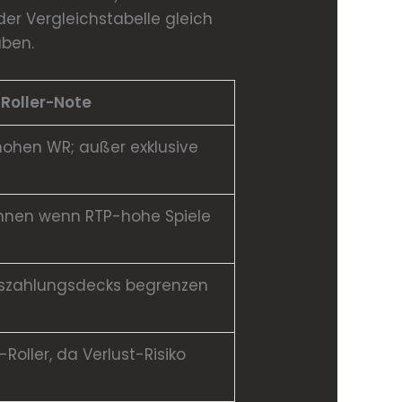
der Vergleichstabelle gleich
aben.
Roller-Note
 hohen WR; außer exklusive
ohnen wenn RTP-hohe Spiele
uszahlungsdecks begrenzen
-Roller, da Verlust-Risiko