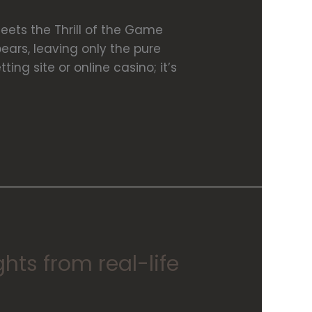
Meets the Thrill of the Game
ears, leaving only the pure
ing site or online casino; it’s
hts from real-life