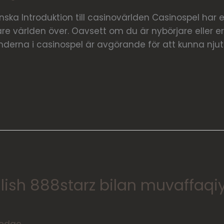
enska Introduktion till casinovärlden Casinospel har 
are världen över. Oavsett om du är nybörjare eller er
runderna i casinospel är avgörande för att kunna njuta
ilish 888starz bilan muvaffaqiya
edge