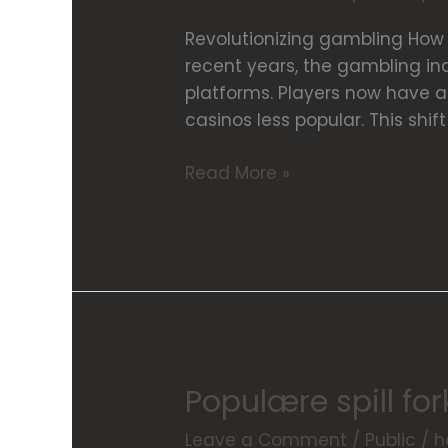
is
Revolutionizing gambling How
reshaping
recent years, the gambling ind
the
platforms. Players now have a
gaming
casinos less popular. This shif
landscape
Read More »
Populære spill for
Populære
spill
Leave a Comment
/
Public
/
h