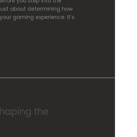
efore you step into the
ot just about determining how
our gaming experience. It’s
shaping the