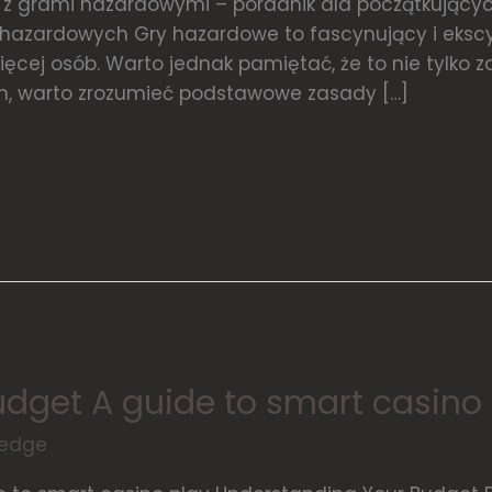
 z grami hazardowymi – poradnik dla początkujący
 hazardowych Gry hazardowe to fascynujący i eksc
ięcej osób. Warto jednak pamiętać, że to nie tylko 
n, warto zrozumieć podstawowe zasady […]
udget A guide to smart casino
edge