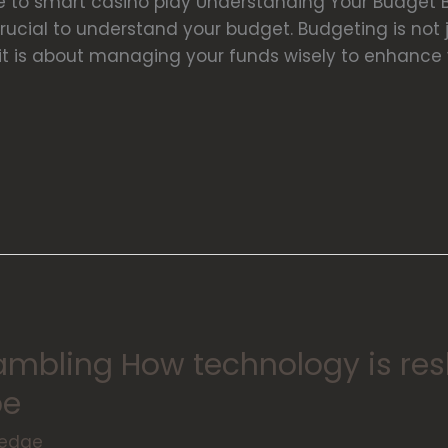
 to smart casino play Understanding Your Budget B
 is crucial to understand your budget. Budgeting is n
 is about managing your funds wisely to enhance y
gambling How technology is re
pe
edge