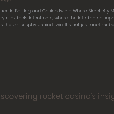
ence in Betting and Casino 1win – Where Simplicity 
 click feels intentional, where the interface disapp
 the philosophy behind 1win. It’s not just another bett
scovering rocket casino's insig