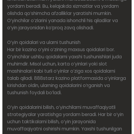
yordam beradi. Bu, kelajakda xizmatlar va yordam
olishda qo’shimcha afzalliklar yaratishi mumkin.
O’yinchilar o’zlarini yanada ishonchli his qiladilar va
o’yin jarayonidan ko’proq zavq olishadi.
O’yin qoidalari va ularni tushunish
Har bir kazino o’yini o’zining maxsus qoidalari bor.
O’yinchilar ushbu qoidalarni yaxshi tushunishlari juda
muhimdir. Misol uchun, karta o’yinlari yoki slot
mashinalari kabi turli o’yinlar o’ziga xos qoidalarni
talab qiladi. 888starz kazino platformasida o’yinlarga
kirishdan oldin, ularning qoidalarini o’rganish va
tushunish foydali bo’ladi.
O’yin qoidalarini bilish, o’yinchilarni muvaffaqiyatli
strategiyalar yaratishga yordam beradi. Har bir o’yin
uchun taktikalarni bilish, o’yin jarayonida
muvaffaqiyatni oshirishi mumkin. Yaxshi tushunilgan