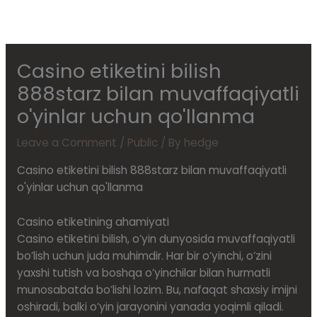
Skip
to
content
Casino etiketini bilish
888starz bilan muvaffaqiyatli
o'yinlar uchun qo'llanma
Leave a Comment
/
Public
/ By
hedge
Casino etiketini bilish 888starz bilan muvaffaqiyatli
o'yinlar uchun qo'llanma
Casino etiketining ahamiyati
Casino etiketini bilish, o’yin dunyosida muvaffaqiyatli
bo’lish uchun juda muhimdir. Har bir o’yinchi, o’zini
yaxshi tutish va boshqa o’yinchilar bilan hurmatli
munosabatda bo’lishi lozim. Bu, nafaqat shaxsiy imijni
oshiradi, balki o’yin jarayonini yanada yoqimli qiladi.