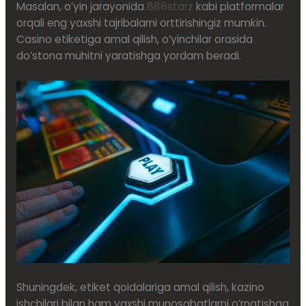
Masalan, o’yin jarayonida
888starz
kabi platformalar
orqali eng yaxshi tajribalarni orttirishingiz mumkin.
Casino etiketiga amal qilish, o’yinchilar orasida
do’stona muhitni yaratishga yordam beradi.
Shuningdek, etiket qoidalariga amal qilish, kazino
ishchilari bilan ham yaxshi munosabatlarni o’rnatishga