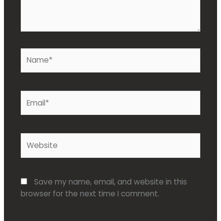
Name*
Email*
Website
Save my name, email, and website in this
browser for the next time I comment.