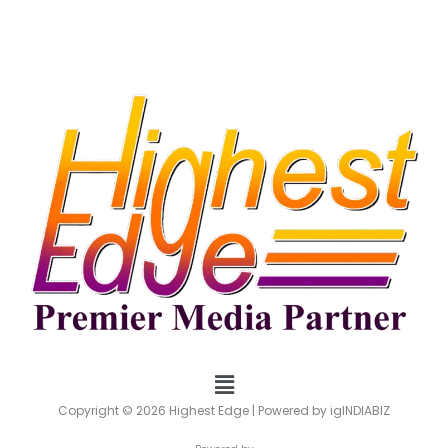
Menu
Copyright © 2026 Highest Edge | Powered by igINDIABIZ