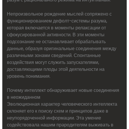
Непроизвольное рождение мыслей сопряжено с
функционированием дефолт-системы разума,
которая включается в моменты релаксации от
сфокусированной активности. В эти моменты
подсознание не останавливает обрабатывать
данные, образуя оригинальные соединения между
различными зонами сведений. Спонтанные
воздействия могут служить запускателями,
доставляющими плоды этой деятельности на
уровень понимания.
Почему интеллект обнаруживает новые соединения
в неожиданном
Эволюционная характер человеческого интеллекта
склоняет его к поиску схем и принципов даже в
неупорядоченной информации. Эта умение
содействовала нашим прародителям выживать в