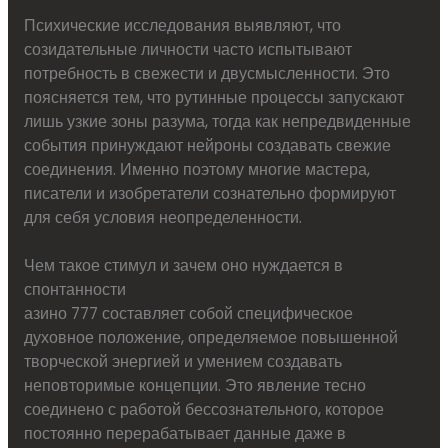
Психические исследования выявляют, что
созидательные личности часто испытывают
потребность в свежести и двусмысленности. Это
поясняется тем, что рутинные процессы запускают
лишь узкие зоны разума, тогда как непредвиденные
события принуждают нейроны создавать свежие
соединения. Именно поэтому многие мастера,
писатели и изобретатели сознательно формируют
для себя условия неопределенности.
Чем такое стимул и зачем оно нуждается в
спонтанности
азино 777 составляет собой специфическое
духовное положение, определяемое повышенной
творческой энергией и умением создавать
неповторимые концепции. Это явление тесно
соединено с работой бессознательного, которое
постоянно перерабатывает данные даже в