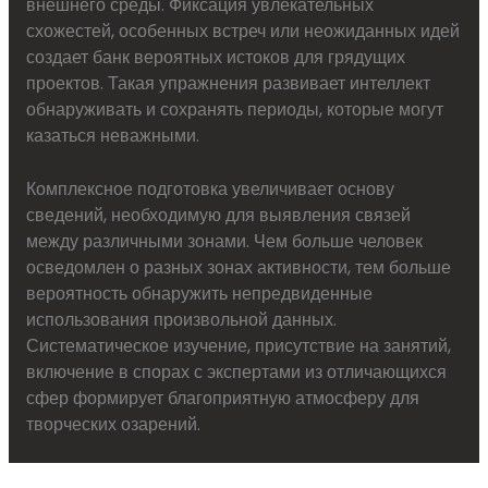
внешнего среды. Фиксация увлекательных
схожестей, особенных встреч или неожиданных идей
создает банк вероятных истоков для грядущих
проектов. Такая упражнения развивает интеллект
обнаруживать и сохранять периоды, которые могут
казаться неважными.
Комплексное подготовка увеличивает основу
сведений, необходимую для выявления связей
между различными зонами. Чем больше человек
осведомлен о разных зонах активности, тем больше
вероятность обнаружить непредвиденные
использования произвольной данных.
Систематическое изучение, присутствие на занятий,
включение в спорах с экспертами из отличающихся
сфер формирует благоприятную атмосферу для
творческих озарений.