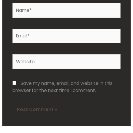
Name*
Email*
Website
Save my name, email, and website in this
browser for the next time I comment.