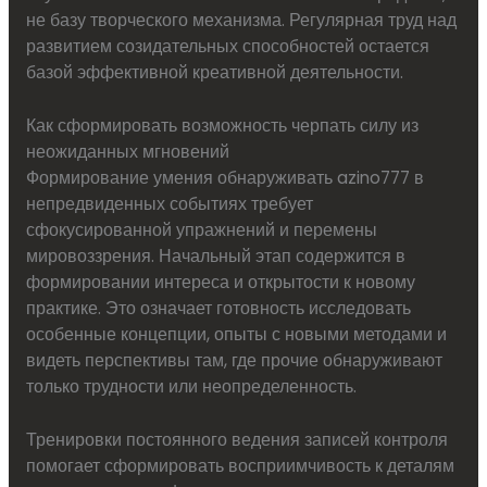
не базу творческого механизма. Регулярная труд над
развитием созидательных способностей остается
базой эффективной креативной деятельности.
Как сформировать возможность черпать силу из
неожиданных мгновений
Формирование умения обнаруживать azino777 в
непредвиденных событиях требует
сфокусированной упражнений и перемены
мировоззрения. Начальный этап содержится в
формировании интереса и открытости к новому
практике. Это означает готовность исследовать
особенные концепции, опыты с новыми методами и
видеть перспективы там, где прочие обнаруживают
только трудности или неопределенность.
Тренировки постоянного ведения записей контроля
помогает сформировать восприимчивость к деталям