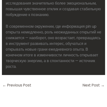
исследования значительно более эмоциональным,
повышая чувственное отклик и создавая стабильную
побуждение к познанию.
В современном окружении, где информация pin up
открыта немедленно, роль неожиданных открытий не
снижается — наоборот, оно возрастает, превращаясь
в инструмент развивать интерес, обучаться и
открывать новые грани ежедневного опыта. В
конечном итоге в изменчивости личность открывает
творческую энергию, а в спонтанности — источник
роста.
←
Previous Post
Next Post
→