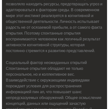
позволяло находить ресурсы, предотвращать угроз и
адаптироваться к факторам среды. В современном
мире этот инстинкт реализуется в когнитивной и
общественной деятельности. Личность испытывает
радость не от осязаемой прибыли, а от самого факта
открытия. Поэтому спонтанные открытия
воспринимаются человеком как логичный результат
активности когнитивной структуры, которая
постоянно стремится к развитию представлений.
Социальный фактор неожиданных открытий
Спонтанные открытия обладают не только
персональное, но и коллективное вес.
Взаимодействие с окружающими индивидами
порождает условия для распространения
информацией пин ап, что повышает шанс
непредсказуемых обнаружений. Общее осмысление
концепций, данных или ощущений зачастую