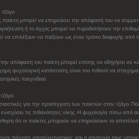
 τζόγο
 παίκτη μπορεί να επηρεάσει την απόφασή του να συμμετά
γοήτευση ή το άγχος μπορεί να πυροδοτήσουν την επιθυμία
εί να επιλέξουν να παίξουν ως έναν τρόπο διαφυγής από 
ην απόφαση του παίκτη μπορεί επίσης να οδηγήσει σε κα
άσχημη ψυχολογική κατάσταση, είναι πιο πιθανό να στοιχη
τηγικές παιχνιδιού.
 τζόγο
υσιαστικές για την προσέγγιση των παικτών στον τζόγο. Πολ
νισχύσει τις πιθανότητες νίκης. Η ψυχολογία πίσω από αυ
αίσθηση ότι οι παίκτες μπορούν να επηρεάσουν το αποτέλεσ
 είναι πάντοτε αποτελεσματικές, και η αποτυχία τους μπορ