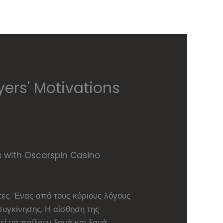
ers' Motivations
s with Oscarspin Casino
ες. Ένας από τους κύριους λόγους
συγκίνησης. Η αίσθηση της
εί να παίξουν ξανά και ξανά.