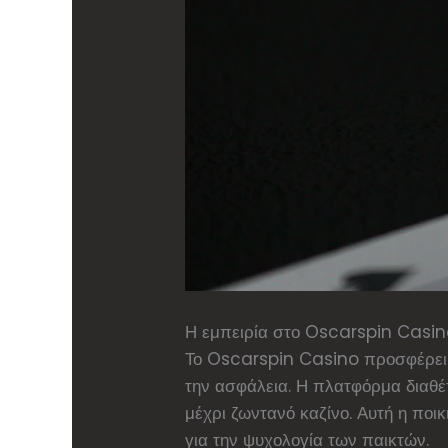
Η εμπειρία στο Oscarspin Casi
Το Oscarspin Casino προσφέρει μ
την ασφάλεια. Η πλατφόρμα διαθέτ
μέχρι ζωντανό καζίνο. Αυτή η ποικ
για την ψυχολογία των παικτών.