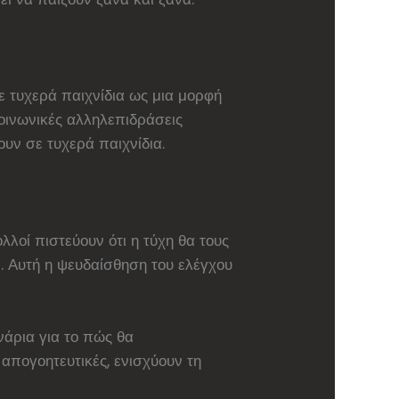
ε τυχερά παιχνίδια ως μια μορφή
κοινωνικές αλληλεπιδράσεις
ουν σε τυχερά παιχνίδια.
λοί πιστεύουν ότι η τύχη θα τους
α. Αυτή η ψευδαίσθηση του ελέγχου
.
νάρια για το πώς θα
 απογοητευτικές, ενισχύουν τη