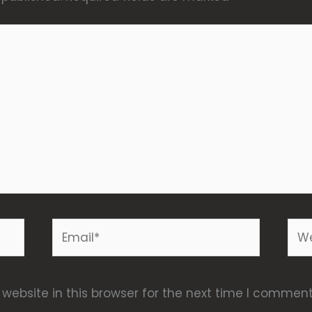
Email*
Web
ebsite in this browser for the next time I comment