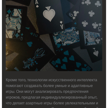
Кроме того, технологии искусственного интеллекта
помогают создавать более умные и адаптивные
игры. Они могут анализировать предпочтения
игроков, предлагая индивидуализированный опыт,
что делает азартные игры более увлекательными и