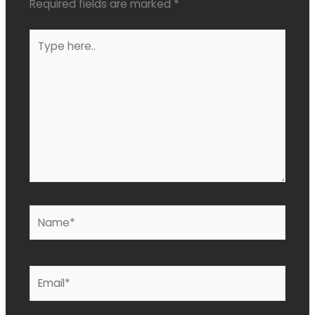
Required fields are marked
*
Type
here..
Name*
Email*