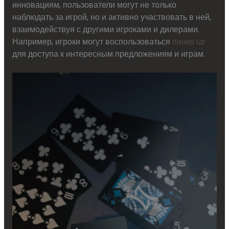
инновациям, пользователи могут не только
наблюдать за игрой, но и активно участвовать в ней,
взаимодействуя с другими игроками и дилерами.
Например, игроки могут воспользоваться
пинко uz
для доступа к интересным предложениям и играм.