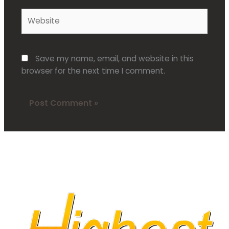
Website
Save my name, email, and website in this
browser for the next time I comment.