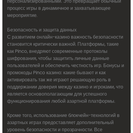
персонализированными. Это превращает обычный
процесс игры в динамичное и захватывающее
мероприятие.
Безопасность и защита данных
С развитием онлайн-казино важность безопасности
становится критически важной. Платформы, такие
как Pinco, внедряют современные протоколы
шифрования, чтобы защитить личные данные
пользователей и обеспечить честность игр. Бонусы и
промокоды Pinco казино: какие бывают и как
активировать так же играют решающую роль в
поддержании доверия между казино и игроками, что
является основополагающим для успешного
функционирования любой азартной платформы.
Кроме того, использование блокчейн-технологий в
азартных играх предоставляет дополнительный
уровень безопасности и прозрачности. Все