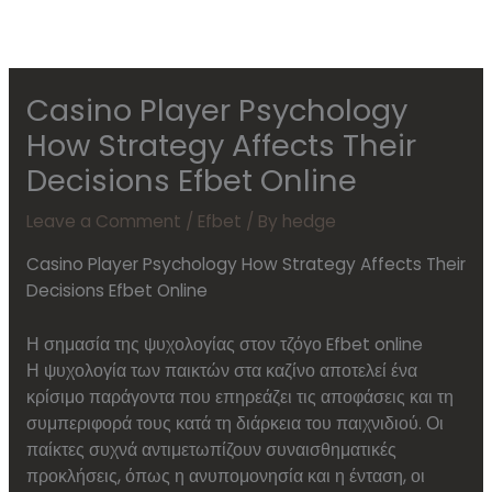
Skip
to
content
Casino Player Psychology
How Strategy Affects Their
Decisions Efbet Online
Leave a Comment
/
Efbet
/ By
hedge
Casino Player Psychology How Strategy Affects Their
Decisions Efbet Online
Η σημασία της ψυχολογίας στον τζόγο Efbet online
Η ψυχολογία των παικτών στα καζίνο αποτελεί ένα
κρίσιμο παράγοντα που επηρεάζει τις αποφάσεις και τη
συμπεριφορά τους κατά τη διάρκεια του παιχνιδιού. Οι
παίκτες συχνά αντιμετωπίζουν συναισθηματικές
προκλήσεις, όπως η ανυπομονησία και η ένταση, οι