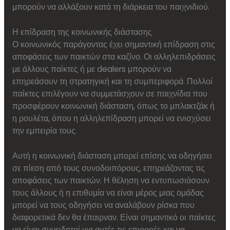
μπορούν να αλλάξουν κατά τη διάρκεια του παιχνιδιού.
Η επίδραση της κοινωνικής διάστασης
Ο κοινωνικός παράγοντας έχει σημαντική επίδραση στις
αποφάσεις των παικτών στα καζίνο. Οι αλληλεπιδράσεις
με άλλους παίκτες ή με dealers μπορούν να
επηρεάσουν τη στρατηγική και τη συμπεριφορά. Πολλοί
παίκτες επιλέγουν να συμμετάσχουν σε παιχνίδια που
προσφέρουν κοινωνική διάσταση, όπως το μπλακτζάκ ή
η ρουλέτα, όπου η αλληλεπίδραση μπορεί να ενισχύσει
την εμπειρία τους.
Αυτή η κοινωνική διάσταση μπορεί επίσης να οδηγήσει
σε πίεση από τους συνοδοιπόρους, επηρεάζοντας τις
αποφάσεις των παικτών. Η θέληση να εντυπωσιάσουν
τους άλλους ή η επιθυμία να είναι μέρος μιας ομάδας
μπορεί να τους οδηγήσει να αναλάβουν ρίσκα που
διαφορετικά δεν θα έπαιρναν. Είναι σημαντικό οι παίκτες
να είναι συνειδητοί για αυτές τις επιρροές και να