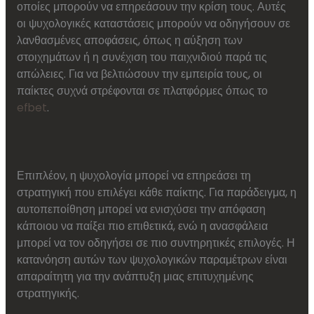
οποίες μπορούν να επηρεάσουν την κρίση τους. Αυτές
οι ψυχολογικές καταστάσεις μπορούν να οδηγήσουν σε
λανθασμένες αποφάσεις, όπως η αύξηση των
στοιχημάτων ή η συνέχιση του παιχνιδιού παρά τις
απώλειες. Για να βελτιώσουν την εμπειρία τους, οι
παίκτες συχνά στρέφονται σε πλατφόρμες όπως το
efbet
.
Επιπλέον, η ψυχολογία μπορεί να επηρεάσει τη
στρατηγική που επιλέγει κάθε παίκτης. Για παράδειγμα, η
αυτοπεποίθηση μπορεί να ενισχύσει την απόφαση
κάποιου να παίξει πιο επιθετικά, ενώ η ανασφάλεια
μπορεί να τον οδηγήσει σε πιο συντηρητικές επιλογές. Η
κατανόηση αυτών των ψυχολογικών παραμέτρων είναι
απαραίτητη για την ανάπτυξη μιας επιτυχημένης
στρατηγικής.