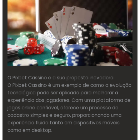
O Pixbet Cassino e a sua proposta inovadora
O Pixbet Cassino é um exemplo de como a evolução
tecnológica pode ser aplicada para melhorar a
experiência dos jogadores. Com uma plataforma de
jogos online confiável, oferece um processo de
cadastro simples e seguro, proporcionando uma
experiência fluida tanto em dispositivos móveis
como em desktop.