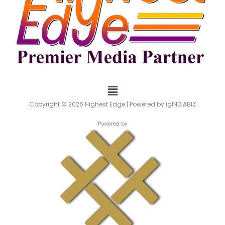
Menu
Copyright © 2026 Highest Edge | Powered by igINDIABIZ
Powered by