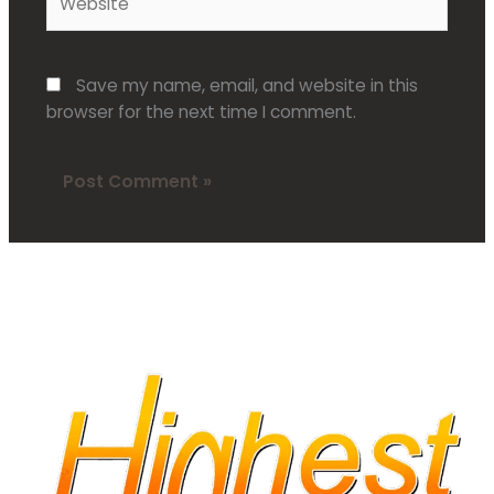
Save my name, email, and website in this
browser for the next time I comment.