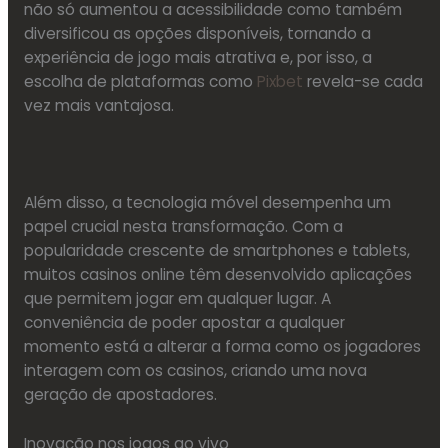
não só aumentou a acessibilidade como também
diversificou as opções disponíveis, tornando a
experiência de jogo mais atrativa e, por isso, a
escolha de plataformas como
Pixbet
revela-se cada
vez mais vantajosa.
Além disso, a tecnologia móvel desempenha um
papel crucial nesta transformação. Com a
popularidade crescente de smartphones e tablets,
muitos casinos online têm desenvolvido aplicações
que permitem jogar em qualquer lugar. A
conveniência de poder apostar a qualquer
momento está a alterar a forma como os jogadores
interagem com os casinos, criando uma nova
geração de apostadores.
Inovação nos jogos ao vivo