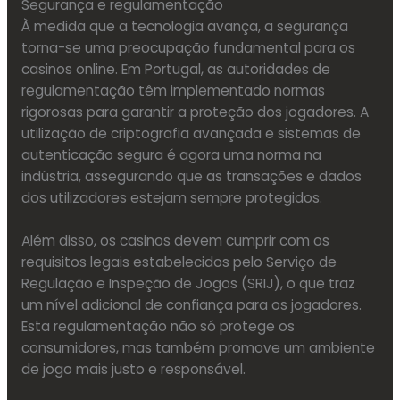
Segurança e regulamentação
À medida que a tecnologia avança, a segurança
torna-se uma preocupação fundamental para os
casinos online. Em Portugal, as autoridades de
regulamentação têm implementado normas
rigorosas para garantir a proteção dos jogadores. A
utilização de criptografia avançada e sistemas de
autenticação segura é agora uma norma na
indústria, assegurando que as transações e dados
dos utilizadores estejam sempre protegidos.
Além disso, os casinos devem cumprir com os
requisitos legais estabelecidos pelo Serviço de
Regulação e Inspeção de Jogos (SRIJ), o que traz
um nível adicional de confiança para os jogadores.
Esta regulamentação não só protege os
consumidores, mas também promove um ambiente
de jogo mais justo e responsável.