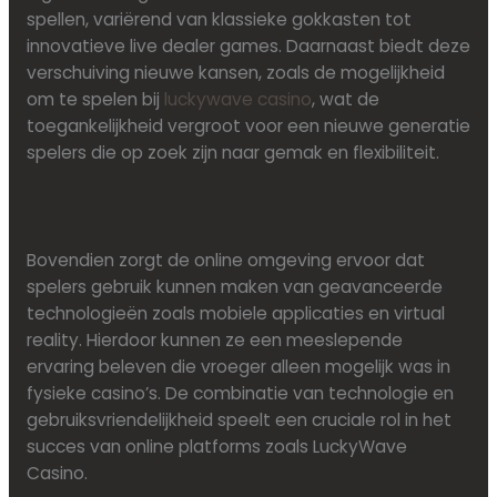
spellen, variërend van klassieke gokkasten tot
innovatieve live dealer games. Daarnaast biedt deze
verschuiving nieuwe kansen, zoals de mogelijkheid
om te spelen bij
luckywave casino
, wat de
toegankelijkheid vergroot voor een nieuwe generatie
spelers die op zoek zijn naar gemak en flexibiliteit.
Bovendien zorgt de online omgeving ervoor dat
spelers gebruik kunnen maken van geavanceerde
technologieën zoals mobiele applicaties en virtual
reality. Hierdoor kunnen ze een meeslepende
ervaring beleven die vroeger alleen mogelijk was in
fysieke casino’s. De combinatie van technologie en
gebruiksvriendelijkheid speelt een cruciale rol in het
succes van online platforms zoals LuckyWave
Casino.