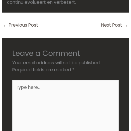
continu evolueert en verbetert.
←
Previous Post
Next Post
→
Leave a Comment
Your email address will not be published.
Required fields are marked
*
Type
here..