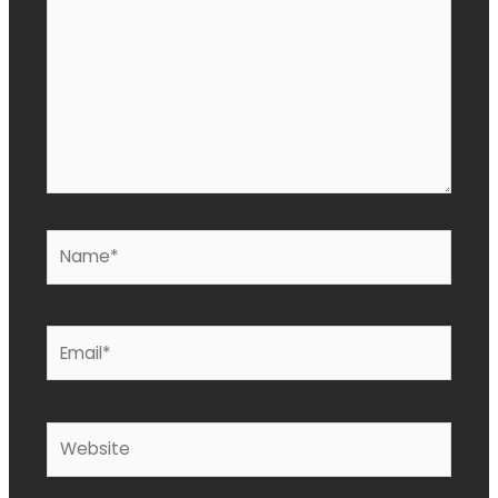
Name*
Email*
Website