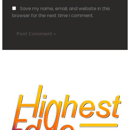
Save my name, email, and website in this
browser for the next time I comment.