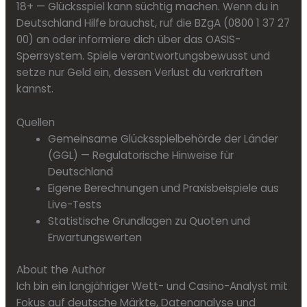
18+ — Glücksspiel kann süchtig machen. Wenn du in
Deutschland Hilfe brauchst, ruf die BZgA (0800 1 37 27
00) an oder informiere dich über das OASIS-
Sperrsystem. Spiele verantwortungsbewusst und
setze nur Geld ein, dessen Verlust du verkraften
kannst.
Quellen
Gemeinsame Glücksspielbehörde der Länder
(GGL) — Regulatorische Hinweise für
Deutschland
Eigene Berechnungen und Praxisbeispiele aus
Live-Tests
Statistische Grundlagen zu Quoten und
Erwartungswerten
About the Author
Ich bin ein langjähriger Wett- und Casino-Analyst mit
Fokus auf deutsche Märkte, Datenanalyse und