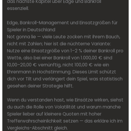
das nächste Kapitel über Edge und Bankroll
essenziell.
Edge, Bankroll-Management und Einsatzgrößen für
Spieler in Deutschland
Not gonna lie — viele Leute zocken mit ihrem Bauch,
nicht mit Zahlen; hier ist die nüchterne Variante:
Nutze eine Einsatzgröße von 1–2 % deiner Bankroll pro
Wette, also bei einer Bankroll von 1.000,00 € sind
10,00–20,00 € vernünftig, nicht 100,00 € wie ein
Ehrenmann in Hochstimmung. Dieses Limit schützt
dich vor Tilt und verlängert dein Spiel, was statistisch
gesehen deiner Strategie hilft.
Wenn du verstanden hast, wie Einsätze wirken, siehst
du auch die Rolle von Volatilität und warum manche
Spieler lieber auf kleinere Quoten mit hoher
Trefferwahrscheinlichkeit setzen — das erkläre ich im
Vergleichs-Abschnitt gleich.