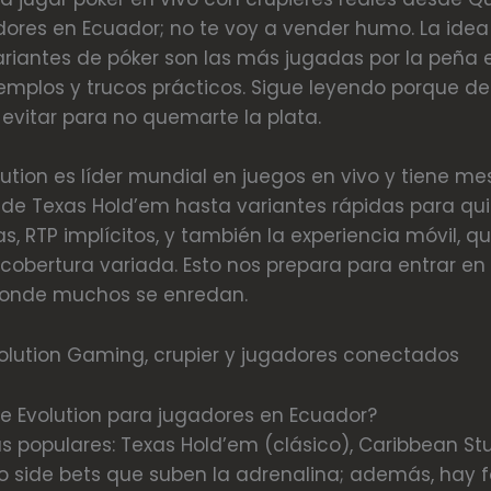
dores en Ecuador; no te voy a vender humo. La ide
variantes de póker son las más jugadas por la peñ
jemplos y trucos prácticos. Sigue leyendo porque 
evitar para no quemarte la plata.
olution es líder mundial en juegos en vivo y tiene 
de Texas Hold’em hasta variantes rápidas para qui
RTP implícitos, y también la experiencia móvil, q
 cobertura variada. Esto nos prepara para entrar en
 donde muchos se enredan.
ce Evolution para jugadores en Ecuador?
s populares: Texas Hold’em (clásico), Caribbean Stu
 o side bets que suben la adrenalina; además, hay