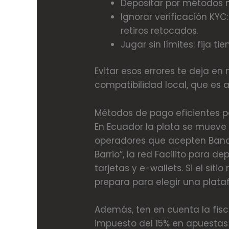
Depositar por métodos n
Ignorar verificación KY
retiros retocados.
Jugar sin límites: fija t
Evitar esos errores te deja e
compatibilidad local, que es al
Métodos de pago eficientes p
En Ecuador la plata se mueve d
operadores que acepten Banco
Barrio”, la red Facilito para 
tarjetas y e-wallets. Si el sit
prepara para elegir una plat
Además, ten en cuenta la fisc
impuesto del 15% en apuestas r