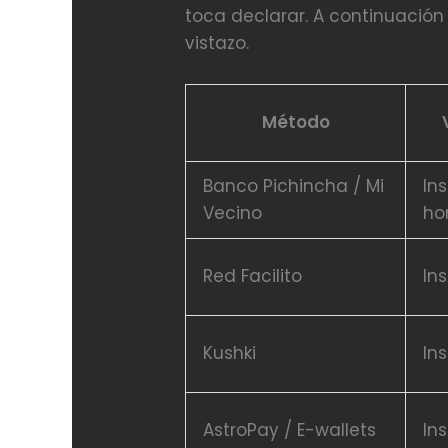
toca declarar. A continuació
vistazo.
Método
Banco Pichincha / Mi
In
Vecino
ho
Red Facilito
In
Kushki
In
AstroPay / E-wallets
In