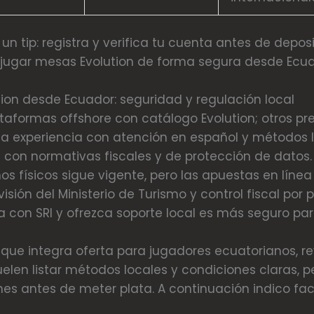
un tip: registra y verifica tu cuenta antes de depo
 jugar mesas Evolution de forma segura desde Ecua
ion desde Ecuador: seguridad y regulación local
formas offshore con catálogo Evolution; otros pref
na experiencia con atención en español y métodos lo
con normativas fiscales y de protección de datos. 
inos físicos sigue vigente, pero las apuestas en lín
isión del Ministerio de Turismo y control fiscal por p
con SRI y ofrezca soporte local es más seguro para 
 que integra oferta para jugadores ecuatorianos, r
elen listar métodos locales y condiciones claras, p
es antes de meter plata. A continuación indico fac