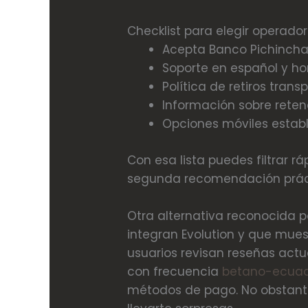
Checklist para elegir operado
Acepta Banco Pichincha /
Soporte en español y ho
Política de retiros tran
Información sobre retenc
Opciones móviles establ
Con esa lista puedes filtrar 
segunda recomendación práct
Otra alternativa reconocida 
integran Evolution y que mues
usuarios revisan reseñas act
con frecuencia
betano-ecua
métodos de pago. No obstante,