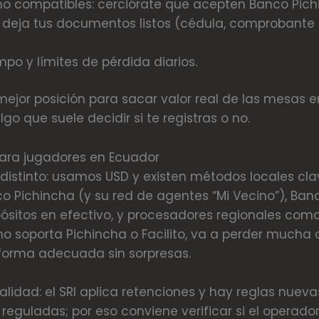
o compatibles: cerciórate que acepten Banco Pichin
C: deja tus documentos listos (cédula, comprobante 
iempo y límites de pérdida diarios.
n mejor posición para sacar valor real de las mesas
go que suele decidir si te registras o no.
ara jugadores en Ecuador
istinto: usamos USD y existen métodos locales clave
 Pichincha (y su red de agentes “Mi Vecino”), Ban
depósitos en efectivo, y procesadores regionales com
io no soporta Pichincha o Facilito, va a perder mucha 
aforma adecuada sin sorpresas.
alidad: el SRI aplica retenciones y hay reglas nuev
eguladas; por eso conviene verificar si el operador