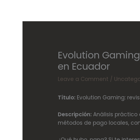
Skip
to
content
Evolution Gaming:
en Ecuador
Leave a Comment
/
Uncatego
Título:
Evolution Gaming: revis
Descripción:
Análisis práctico
métodos de pago locales, cons
¿Qué hubo, pana? Si te interes