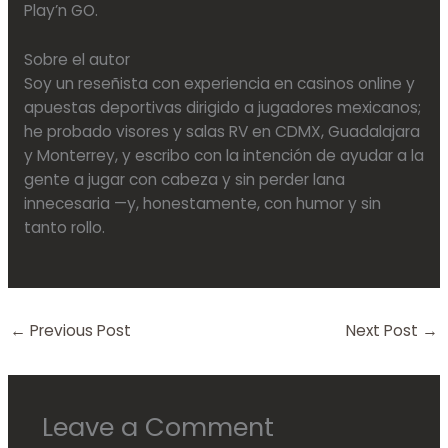
Play’n GO.
Sobre el autor
Soy un reseñista con experiencia en casinos online y
apuestas deportivas dirigido a jugadores mexicanos;
he probado visores y salas RV en CDMX, Guadalajara
y Monterrey, y escribo con la intención de ayudar a la
gente a jugar con cabeza y sin perder lana
innecesaria —y, honestamente, con humor y sin
tanto rollo.
←
Previous Post
Next Post
→
Leave a Comment