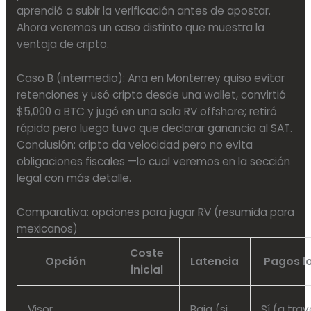
aprendió a subir la verificación antes de apostar.
Ahora veremos un caso distinto que muestra la
ventaja de cripto.
Caso B (intermedio): Ana en Monterrey quiso evitar
retenciones y usó cripto desde una wallet, convirtió
$5,000 a BTC y jugó en una sala RV offshore; retiró
rápido pero luego tuvo que declarar ganancia al SAT.
Conclusión: cripto da velocidad pero no evita
obligaciones fiscales —lo cual veremos en la sección
legal con más detalle.
Comparativa: opciones para jugar RV (resumida para
mexicanos)
Coste
Opción
Latencia
Pagos l
inicial
Visor
Baja (si
Sí (a tra