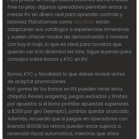
free‑to‑play; algunos operadores permiten entrar a
mesas RV sin dinero real para aprender controls y
latencia. Plataformas como
cloudbet
están
adaptando sus catálogos a experiencias inmersivas
y suelen ofrecer modos de demostración o torneos
con buy‑in bajo, lo que es ideal para novatos que
quieren ver si la dinámica les late. Sigue leyendo para
consejos sobre bonos y KYC en RV.
Bonos, KYC y fiscalidad: lo que debes revisar antes
de aceptar promociones
Not gonna lie: los bonos en RV pueden tener letra
chiquita. Revisa wagering, juegos excluidos y límites
por apuesta; si el bono prohíbe apuestas superiores
a $200 por giro (ejemplo), podrías quedar atascado.
Además, recuerda que si juegas en operadores con
licencia SEGOB los retiros pueden estar sujetos a
retención fiscal automática, mientras que sitios