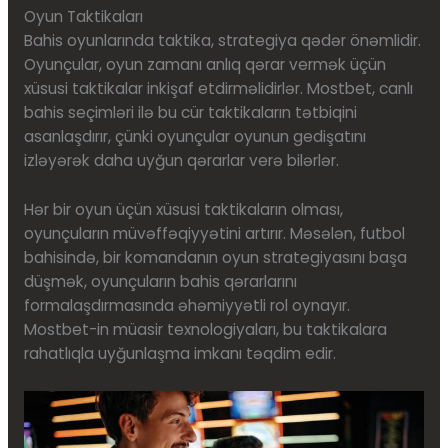
Oyun Taktikaları
Bahis oyunlarında taktika, strategiya qədər önəmlidir.
Oyunçular, oyun zamanı anlıq qərar vermək üçün
xüsusi taktikalar inkişaf etdirməlidirlər. Mostbet, canlı
bahis seçimləri ilə bu cür taktikaların tətbiqini
asanlaşdırır, çünki oyunçular oyunun gedişatını
izləyərək daha uyğun qərarlar verə bilərlər.
Hər bir oyun üçün xüsusi taktikaların olması,
oyunçuların müvəffəqiyyətini artırır. Məsələn, futbol
bahisində, bir komandanın oyun strategiyasını başa
düşmək, oyunçuların bahis qərarlarını
formalaşdırmasında əhəmiyyətli rol oynayır.
Mostbet-in müasir texnologiyaları, bu taktikalara
rahatlıqla uyğunlaşma imkanı təqdim edir.