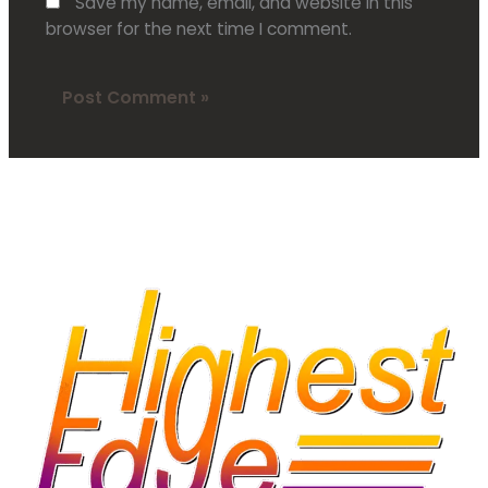
Save my name, email, and website in this
browser for the next time I comment.