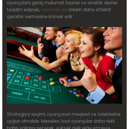
oyunçulara geniş məlumat bazası və analitik alətlər
təqdim edərək,
mostbet az
onların daha effektli
qərarlar verməsinə kömək edir.
Strategiya seçimi, oyunçunun məqsəd və tələblərinə
uyğun olmalıdır. Məsələn, bəzi oyunçular daha riskli
bahis yollarını seçərək, yüksək gəlir əldə etməyə