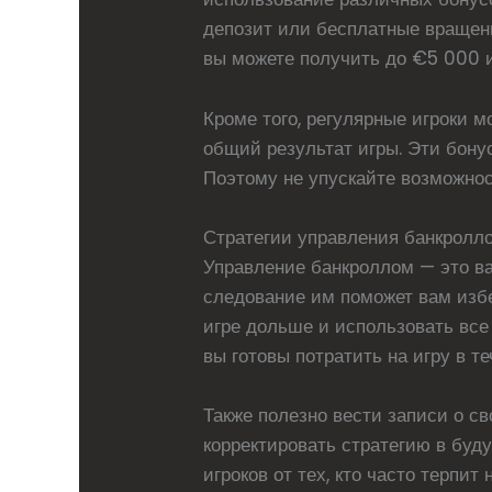
депозит или бесплатные вращени
вы можете получить до €5 000 и
Кроме того, регулярные игроки м
общий результат игры. Эти бону
Поэтому не упускайте возможно
Стратегии управления банкролл
Управление банкроллом — это ва
следование им поможет вам изб
игре дольше и использовать вс
вы готовы потратить на игру в т
Также полезно вести записи о св
корректировать стратегию в буд
игроков от тех, кто часто терпит 