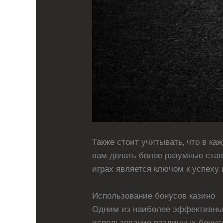
Также стоит учитывать, что в к
вам делать более разумные став
играх является ключом к успех
Использование бонусов казино
Одним из наиболее эффективных
использование различных бонусо