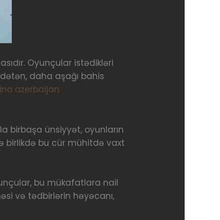
sıdır. Oyunçular istədikləri
, adətən, daha aşağı bahis
ino azerbaijan
rla birbaşa ünsiyyət, oyunların
ə birlikdə bu cür mühitdə vaxt
yunçular, bu mükafatlara nail
əsi və tədbirlərin həyəcanı,