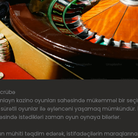
əcrübə
nlayn kazino oyunları sahəsində mükəmməl bir seçi
və sürətli oyunlar ilə əyləncəni yaşamaq mümkündür. İ
əsində istədikləri zaman oyun oynaya bilərlər.
un mühiti təqdim edərək, istifadəçilərin maraqlarına 