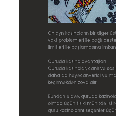
Onlayn kazinoların bir digər üs
vaxt problemləri ilə bağlı dəst
limitləri ilə başlamasına imkan 
Quruda kazino avantajları
Quruda kazinolar, canlı və sosi
daha da həyəcanverici və maraq
keçirməkdən zövq alır.
Bundan əlavə, quruda kazinolar
olmaq üçün fiziki mühitdə işti
quru kazinolarını seçənlər üçün