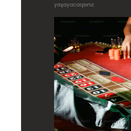
yaşayacaqsınız.