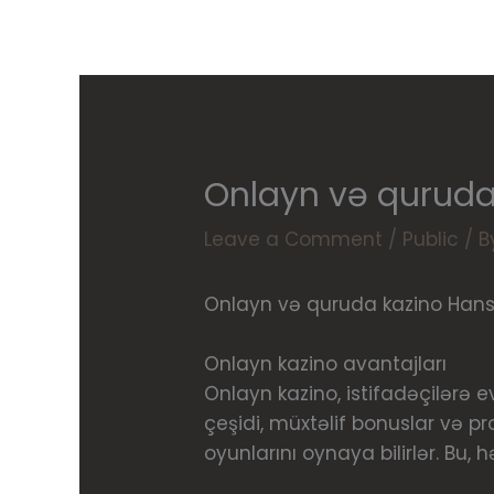
Skip
to
content
Onlayn və quruda 
Leave a Comment
/
Public
/ 
Onlayn və quruda kazino Hansı
Onlayn kazino avantajları
Onlayn kazino, istifadəçilər
çeşidi, müxtəlif bonuslar və pr
oyunlarını oynaya bilirlər. B