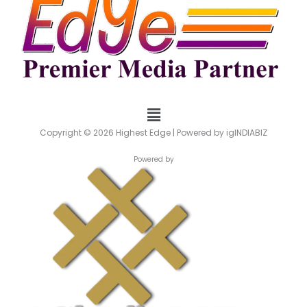
Menu
Copyright © 2026 Highest Edge | Powered by igINDIABIZ
Powered by