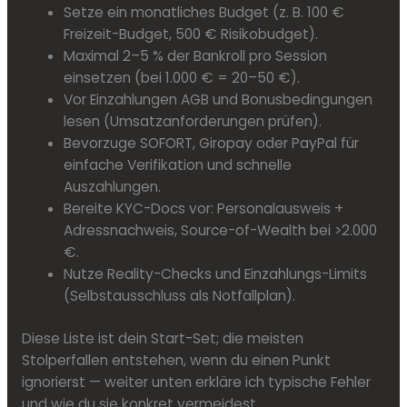
Setze ein monatliches Budget (z. B. 100 €
Freizeit-Budget, 500 € Risikobudget).
Maximal 2–5 % der Bankroll pro Session
einsetzen (bei 1.000 € = 20–50 €).
Vor Einzahlungen AGB und Bonusbedingungen
lesen (Umsatzanforderungen prüfen).
Bevorzuge SOFORT, Giropay oder PayPal für
einfache Verifikation und schnelle
Auszahlungen.
Bereite KYC-Docs vor: Personalausweis +
Adressnachweis, Source-of-Wealth bei >2.000
€.
Nutze Reality-Checks und Einzahlungs-Limits
(Selbstausschluss als Notfallplan).
Diese Liste ist dein Start-Set; die meisten
Stolperfallen entstehen, wenn du einen Punkt
ignorierst — weiter unten erkläre ich typische Fehler
und wie du sie konkret vermeidest.