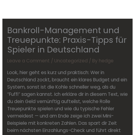
Skip
to
content
Bankroll-Management und
Treuepunkte: Praxis-Tipps für
Spieler in Deutschland
Leave a Comment
/
Uncategorized
/ By
hedge
Look, hier geht es kurz und praktisch: Wer in
Deutschland zockt, braucht ein klares Budget und ein
System, sonst ist die Kohle schneller weg, als du
“Fuffi” sagen kannst. Ich erkläre dir in diesem Text, wie
du dein Geld vernünftig aufteilst, welche Rolle
Treuepunkte spielen und wie du typische Fehler
vermeidest — und am Ende zeige ich zwei Mini-
Beispiele mit konkreten Zahlen. Das spart dir Zeit
beim nächsten Einzahlungs-Check und führt direkt