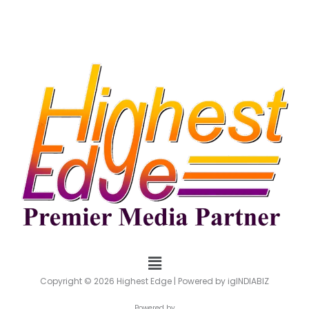
Menu
Copyright © 2026 Highest Edge | Powered by igINDIABIZ
Powered by