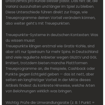
Einsatzlimits pro Runde besser passt. Das hilft dir, die
Varianz auszuhalten und länger im Spiel zu bleiben.
Diese Unterschiede führen direkt zur Frage, wie
Treueprogramme deinen Vorteil verändern können,
also weiter geht’s mit Treuepunkten.
Treuepunkte-Systeme in deutschen Kontexten: Was
du wissen musst
Treuepunkte klingen erstmal wie Gratis-Kohle, sind
aber oft nur Spielraum für mehr Spins. In Deutschland
sind viele regulierte Anbieter wegen GlüStV und GGL
limitiert, trotzdem bieten manche Plattformen
Treueprogramme an, die Freispiele, Cashback oder
Punkte gegen Echtgeld geben — das ist nett, aber
selten ein langfristiger Vorteil. In der Mitte dieses
Artikels findest du konkrete Hinweise, welche Arten
von Belohnungen wirklich was bringen.
Wichtig: Prüfe die Umwandlungsrate (z. B. 1 Punkt =