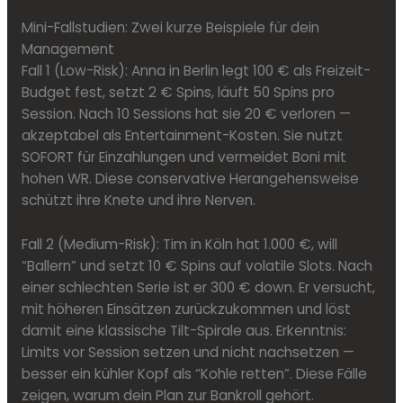
Mini-Fallstudien: Zwei kurze Beispiele für dein
Management
Fall 1 (Low-Risk): Anna in Berlin legt 100 € als Freizeit-
Budget fest, setzt 2 € Spins, läuft 50 Spins pro
Session. Nach 10 Sessions hat sie 20 € verloren —
akzeptabel als Entertainment-Kosten. Sie nutzt
SOFORT für Einzahlungen und vermeidet Boni mit
hohen WR. Diese conservative Herangehensweise
schützt ihre Knete und ihre Nerven.
Fall 2 (Medium-Risk): Tim in Köln hat 1.000 €, will
“Ballern” und setzt 10 € Spins auf volatile Slots. Nach
einer schlechten Serie ist er 300 € down. Er versucht,
mit höheren Einsätzen zurückzukommen und löst
damit eine klassische Tilt-Spirale aus. Erkenntnis:
Limits vor Session setzen und nicht nachsetzen —
besser ein kühler Kopf als “Kohle retten”. Diese Fälle
zeigen, warum dein Plan zur Bankroll gehört.