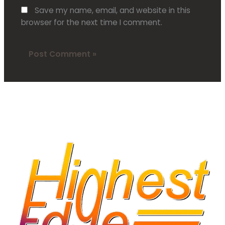
Save my name, email, and website in this
browser for the next time I comment.