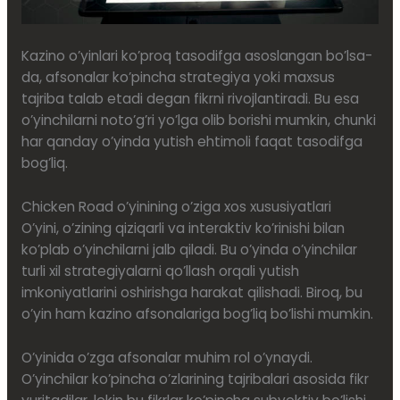
Kazino o’yinlari ko’proq tasodifga asoslangan bo’lsa-
da, afsonalar ko’pincha strategiya yoki maxsus
tajriba talab etadi degan fikrni rivojlantiradi. Bu esa
o’yinchilarni noto’g’ri yo’lga olib borishi mumkin, chunki
har qanday o’yinda yutish ehtimoli faqat tasodifga
bog’liq.
Chicken Road o’yinining o’ziga xos xususiyatlari
O’yini, o’zining qiziqarli va interaktiv ko’rinishi bilan
ko’plab o’yinchilarni jalb qiladi. Bu o’yinda o’yinchilar
turli xil strategiyalarni qo’llash orqali yutish
imkoniyatlarini oshirishga harakat qilishadi. Biroq, bu
o’yin ham kazino afsonalariga bog’liq bo’lishi mumkin.
O’yinida o’zga afsonalar muhim rol o’ynaydi.
O’yinchilar ko’pincha o’zlarining tajribalari asosida fikr