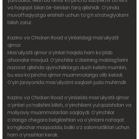
yuritadilar, lekin bu fikrlar ko’pincha subyektiv bo’lishi
va haqiqat bilan bir-biridan farq qilishidir. O’yinda
muvaffaqiyatga erishish uchun to’g’ri strategiyalarni
bilish zarur.
Kazino va Chicken Road o’yinlaridagi mas’uliyatli
qimor
Mas’uliyatli qimor o’yinlari haqida ham ko’plab
afsonalar mavjud. O’yinchilar o’zlarining mablag’larini
nazorat qilishda qiyinchiliklarga duch kelishi mumkin,
bu esa ko’pincha qimor muammolariga olib keladi.
O’yin jarayonida mas’uliyatni saqlash juda muhimdir.
Kazino va Chicken Road o’yinlarida mas’uliyatli qimor
o’yinlari yo’nalishini bilish, o’yinchilarni yutqazishdan va
moliyaviy muammolardan saqlaydi. O’yinchilar
o’zlariga chegara belgilashlari va o’yinlarni nafaqat
ko’ngilochar maqsadda, balki o’z salomatliklari uchun
ham o’ynashlari kerak.