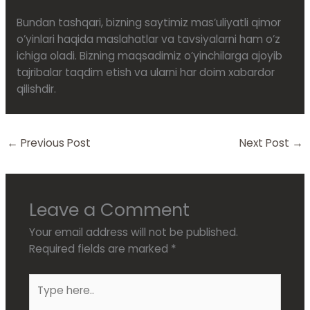
Bundan tashqari, bizning saytimiz mas’uliyatli qimor
o’yinlari haqida maslahatlar va tavsiyalarni ham o’z
ichiga oladi. Bizning maqsadimiz o’yinchilarga ajoyib
tajribalar taqdim etish va ularni har doim xabardor
qilishdir.
←
Previous Post
Next Post
→
Leave a Comment
Your email address will not be published.
Required fields are marked
*
Type
here..