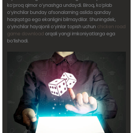
ko’proq qimor o’ynashga undaydi. Biroq, ko’plab
o’yinchilar bunday afsonalarning aslida qanday
haqiqatga ega ekanligini bilmaydilar. Shuningdek,
o’yinchilar hayajonli o’yinlar topish uchun
chicken road
game download
orqali yangi imkoniyatlarga ega
bo’lishadi.