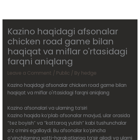
Skip
to
content
Kazino haqidagi afsonalar
chicken road game bilan
haqiqat va miflar o'rtasidagi
farqni aniqlang
Leave a Comment
/
Public
/ By
hedge
Kazino haqidagi afsonalar chicken road game bilan
haqiqat va miflar o'rtasidagi farqni aniqlang
Kazino afsonalari va ularning ta’siri
Kazino haqida ko’plab afsonalar mavjud, ular orasida
“tez boyish” va “kattaroq yutish” kabi tushunchalar
o’z o’rnini egallaydi. Bu afsonalar ko’pincha
o’yinchilarning xatti-harakatlariga ta’sir qiladi va ularni