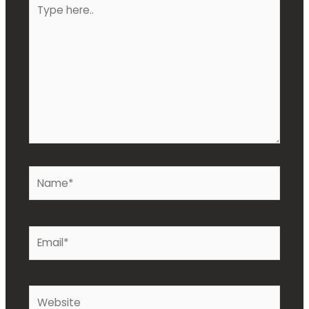
Type
here..
Name*
Email*
Website