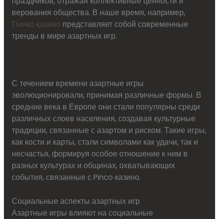
праздников, отражая коллективные ценности и
верования общества. В наше время, например,
Пинко қазино
представляет собой современные
тренды в мире азартных игр.
С течением времени азартные игры
эволюционировали, принимая различные формы. В
средние века в Европе они стали популярны среди
различных слоев населения, создавая культурные
традиции, связанные с азартом и риском. Такие игры,
как кости и карты, стали символами как удачи, так и
несчастья, формируя особое отношение к ним в
разных культурах и общинах, охватывающих
события, связанные с Pinco казино.
Социальные аспекты азартных игр
Азартные игры влияют на социальные