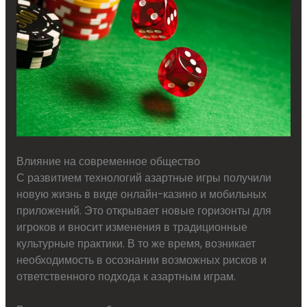
Влияние на современное общество
С развитием технологий азартные игры получили
новую жизнь в виде онлайн-казино и мобильных
приложений. Это открывает новые горизонты для
игроков и вносит изменения в традиционные
культурные практики. В то же время, возникает
необходимость в осознании возможных рисков и
ответственного подхода к азартным играм.