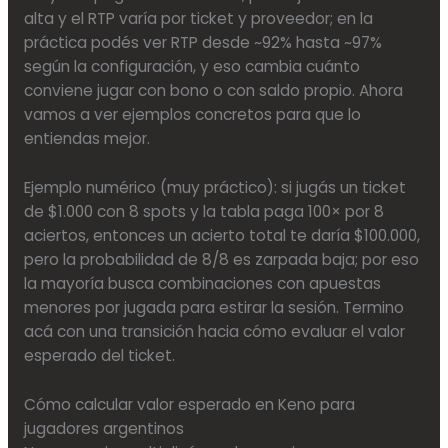
alta y el RTP varía por ticket y proveedor; en la
práctica podés ver RTP desde ~92% hasta ~97%
según la configuración, y eso cambia cuánto
conviene jugar con bono o con saldo propio. Ahora
vamos a ver ejemplos concretos para que lo
entiendas mejor.
Ejemplo numérico (muy práctico): si jugás un ticket
de $1.000 con 8 spots y la tabla paga 100× por 8
aciertos, entonces un acierto total te daría $100.000,
pero la probabilidad de 8/8 es zarpada baja; por eso
la mayoría busca combinaciones con apuestas
menores por jugada para estirar la sesión. Termino
acá con una transición hacia cómo evaluar el valor
esperado del ticket.
Cómo calcular valor esperado en Keno para
jugadores argentinos