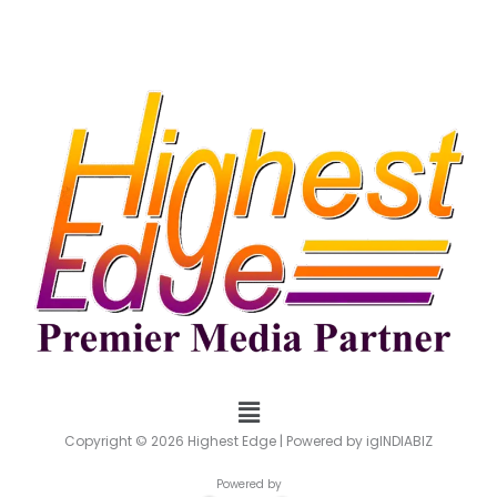
Menu
Copyright © 2026 Highest Edge | Powered by igINDIABIZ
Powered by