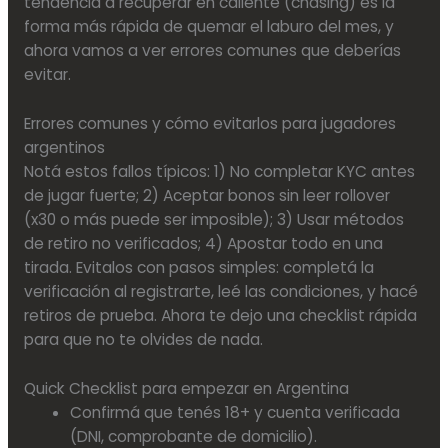
tendencia a recuperar en caliente (chasing) es la
forma más rápida de quemar el laburo del mes, y
ahora vamos a ver errores comunes que deberías
evitar.
Errores comunes y cómo evitarlos para jugadores
argentinos
Notá estos fallos típicos: 1) No completar KYC antes
de jugar fuerte; 2) Aceptar bonos sin leer rollover
(x30 o más puede ser imposible); 3) Usar métodos
de retiro no verificados; 4) Apostar todo en una
tirada. Evitalos con pasos simples: completá la
verificación al registrarte, leé las condiciones, y hacé
retiros de prueba. Ahora te dejo una checklist rápida
para que no te olvides de nada.
Quick Checklist para empezar en Argentina
Confirmá que tenés 18+ y cuenta verificada
(DNI, comprobante de domicilio).