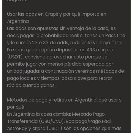
Usar las odds en Craps y por qué importa en
Argentina
Las odds son apuestas sin ventaja de la casa, es
decir, pagas la probabilidad real; si tenés un Pass Line
y le sumás 2× o 3× de odds, reducís la ventaja total.
En sitios que aceptan depósitos en ARS o cripto
(USDT), conviene aprovechar esto porque te
permite jugar con menos pérdida esperada por
unidad jugada; a continuación veremos métodos de
pago locales y tiempos, cosa clave para retirar
rápido cuando ganas.
Métodos de pago y retiros en Argentina: qué usar y
por qué
En Argentina la cosa cambia: Mercado Pago,
Transferencia (CBU/CVU), Rapipago/Pago Fácil,
AstroPay y cripto (USDT) son las opciones que más