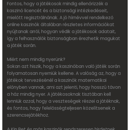
Fontos, hogy a játékosok mindig ellenőrizzék a
kaszinó licencét és a biztonsági intézkedéseit,
mielőtt regisztrálnának. A jó hírnévvel rendelkező
online kaszinók általában részletes információkat
nyújtanak arról, hogyan védik a játékosok adatait,
így a felhasználók biztonságban érezhetik magukat
a játék során.
Miért nem mindig nyerünk?
Sokan azt hiszik, hogy a kaszinóban való játék során
folyamatosan nyerniük kellene. A valóság az, hogy a
játékok tervezésénél a kaszinók matematikai
előnyben vannak, ami azt jelenti, hogy hosszú távon
a ház mindig nyer. A játékosoknak tisztában kell
lenniük azzal, hogy a veszteségek részei a játéknak,
és fontos, hogy felelősségteljesen közelítsenek a
szerencsejátékhoz.
A Kin Bet és más kaszinók rendszeresen hirdetnek