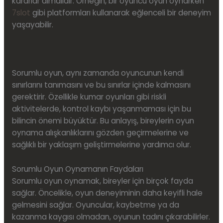
kararlar almalıdır. Örneğin, bir oyuncu oyun oynarken
7slot
gibi platformları kullanarak eğlenceli bir deneyim
yaşayabilir.
Sorumlu oyun, aynı zamanda oyuncunun kendi
sınırlarını tanımasını ve bu sınırlar içinde kalmasını
gerektirir. Özellikle kumar oyunları gibi riskli
aktivitelerde, kontrol kaybı yaşanmaması için bu
bilincin önemi büyüktür. Bu anlayış, bireylerin oyun
oynama alışkanlıklarını gözden geçirmelerine ve
sağlıklı bir yaklaşım geliştirmelerine yardımcı olur.
Sorumlu Oyun Oynamanın Faydaları
Sorumlu oyun oynamak, bireyler için birçok fayda
sağlar. Öncelikle, oyun deneyiminin daha keyifli hale
gelmesini sağlar. Oyuncular, kaybetme ya da
kazanma kaygısı olmadan, oyunun tadını çıkarabilirler.