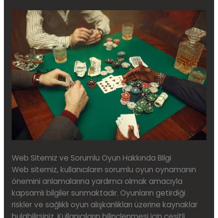
Web Sitemiz ve Sorumlu Oyun Hakkında Bilgi
Web sitemiz, kullanıcıların sorumlu oyun oynamanın
önemini anlamalarına yardımcı olmak amacıyla
kapsamlı bilgiler sunmaktadır. Oyunların getirdiği
riskler ve sağlıklı oyun alışkanlıkları üzerine kaynaklar
bulabilirsiniz. Kullanıcıların bilinçlenmesi için çeşitli