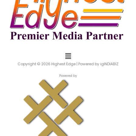
Menu
Copyright © 2026 Highest Edge | Powered by igINDIABIZ
Powered by