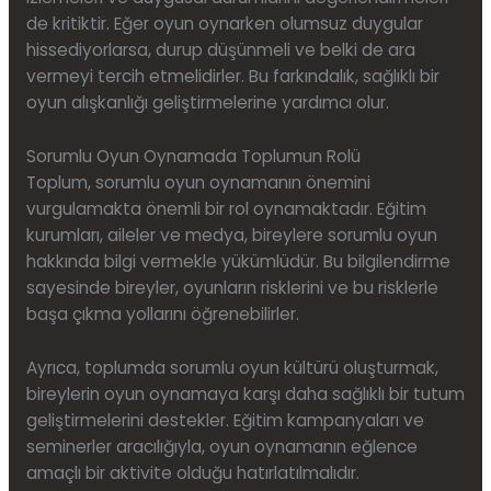
de kritiktir. Eğer oyun oynarken olumsuz duygular
hissediyorlarsa, durup düşünmeli ve belki de ara
vermeyi tercih etmelidirler. Bu farkındalık, sağlıklı bir
oyun alışkanlığı geliştirmelerine yardımcı olur.
Sorumlu Oyun Oynamada Toplumun Rolü
Toplum, sorumlu oyun oynamanın önemini
vurgulamakta önemli bir rol oynamaktadır. Eğitim
kurumları, aileler ve medya, bireylere sorumlu oyun
hakkında bilgi vermekle yükümlüdür. Bu bilgilendirme
sayesinde bireyler, oyunların risklerini ve bu risklerle
başa çıkma yollarını öğrenebilirler.
Ayrıca, toplumda sorumlu oyun kültürü oluşturmak,
bireylerin oyun oynamaya karşı daha sağlıklı bir tutum
geliştirmelerini destekler. Eğitim kampanyaları ve
seminerler aracılığıyla, oyun oynamanın eğlence
amaçlı bir aktivite olduğu hatırlatılmalıdır.