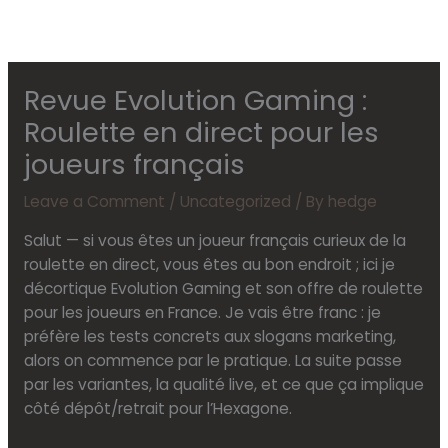
Skip
to
content
Revue Evolution Gaming :
Roulette en direct pour les
joueurs français
Leave a Comment
/
Uncategorized
/ By
hedge
Salut — si vous êtes un joueur français curieux de la
roulette en direct, vous êtes au bon endroit ; ici je
décortique Evolution Gaming et son offre de roulette
pour les joueurs en France. Je vais être franc : je
préfère les tests concrets aux slogans marketing,
alors on commence par le pratique. La suite passe
par les variantes, la qualité live, et ce que ça implique
côté dépôt/retrait pour l’Hexagone.