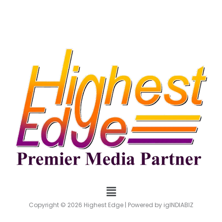
Menu
Copyright © 2026 Highest Edge | Powered by igINDIABIZ