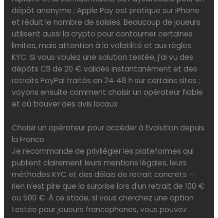
dépôt anonyme ; Apple Pay est pratique sur iPhone
et réduit le nombre de saisies. Beaucoup de joueurs
utilisent aussi la crypto pour contourner certaines
limites, mais attention à la volatilité et aux règles
KYC. Si vous voulez une solution testée, j’ai vu des
dépôts CB de 20 € validés instantanément et des
retraits PayPal traités en 24‑48 h sur certains sites ;
voyons ensuite comment choisir un opérateur fiable
et où trouver des avis locaux.
Choisir un opérateur pour accéder à Evolution depuis
la France
Je recommande de privilégier les plateformes qui
publient clairement leurs mentions légales, leurs
méthodes KYC et des délais de retrait concrets —
rien n’est pire que la surprise lors d’un retrait de 100 €
ou 500 €. À ce stade, si vous cherchez une option
testée pour joueurs francophones, vous pouvez