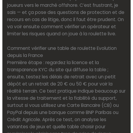
joueurs vers le marché offshore. C’est frustrant, je
sais — et ça pose des questions de protection et de
recours en cas de litige, donc il faut être prudent. On
va voir ensuite comment vérifier un opérateur et
limiter les risques quand on joue à la roulette live.
Comment vérifier une table de roulette Evolution
depuis la France
Première étape : regardez la licence et la
transparence KYC du site qui diffuse la table ;
ensuite, testez les délais de retrait avec un petit
dépôt et un retrait de 20 € ou 50 € pour voir la
réalité terrain. Ce test pratique indique beaucoup sur
la vitesse de traitement et la fiabilité du support,
surtout si vous utilisez une Carte Bancaire (CB) ou
PayPal depuis une banque comme BNP Paribas ou
Crédit Agricole. Après ce test, on analyse les
variantes de jeux et quelle table choisir pour