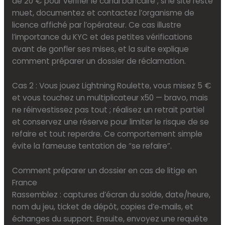
de 20 € pour vérifier le canal bancaire ; si le site reste
muet, documentez et contactez l’organisme de
licence affiché par l’opérateur. Ce cas illustre
l’importance du KYC et des petites vérifications
avant de gonfler ses mises, et la suite explique
comment préparer un dossier de réclamation.
Cas 2 : Vous jouez Lightning Roulette, vous misez 5 €
et vous touchez un multiplicateur x50 — bravo, mais
ne réinvestissez pas tout ; réalisez un retrait partiel
et conservez une réserve pour limiter le risque de se
refaire et tout reperdre. Ce comportement simple
évite la fameuse tentation de “se refaire”.
Comment préparer un dossier en cas de litige en
France
Rassemblez : captures d’écran du solde, date/heure,
nom du jeu, ticket de dépôt, copies d’e‑mails, et
échanges du support. Ensuite, envoyez une requête