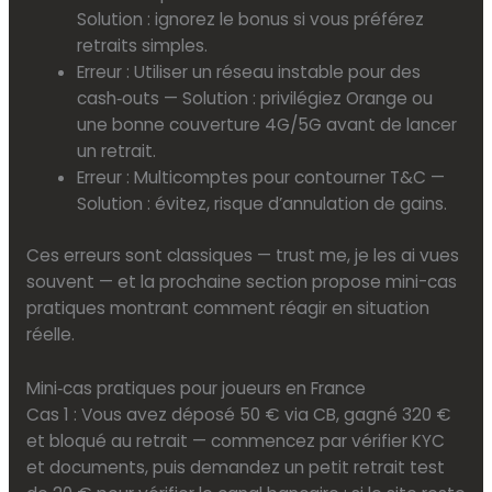
Solution : ignorez le bonus si vous préférez
retraits simples.
Erreur : Utiliser un réseau instable pour des
cash‑outs — Solution : privilégiez Orange ou
une bonne couverture 4G/5G avant de lancer
un retrait.
Erreur : Multicomptes pour contourner T&C —
Solution : évitez, risque d’annulation de gains.
Ces erreurs sont classiques — trust me, je les ai vues
souvent — et la prochaine section propose mini-cas
pratiques montrant comment réagir en situation
réelle.
Mini‑cas pratiques pour joueurs en France
Cas 1 : Vous avez déposé 50 € via CB, gagné 320 €
et bloqué au retrait — commencez par vérifier KYC
et documents, puis demandez un petit retrait test