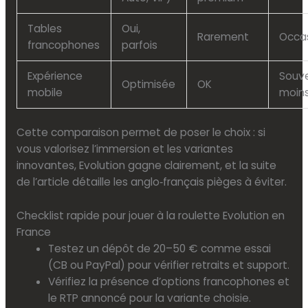
Tables
Oui,
Rarement
Occa
francophones
parfois
Expérience
Souv
Optimisée
OK
mobile
moins
Cette comparaison permet de poser le choix : si
vous valorisez l’immersion et les variantes
innovantes, Evolution gagne clairement, et la suite
de l’article détaille les anglo‑français pièges à éviter.
Checklist rapide pour jouer à la roulette Evolution en
France
Testez un dépôt de 20–50 € comme essai
(CB ou PayPal) pour vérifier retraits et support.
Vérifiez la présence d’options francophones et
le RTP annoncé pour la variante choisie.