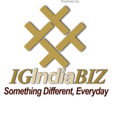
Powered by