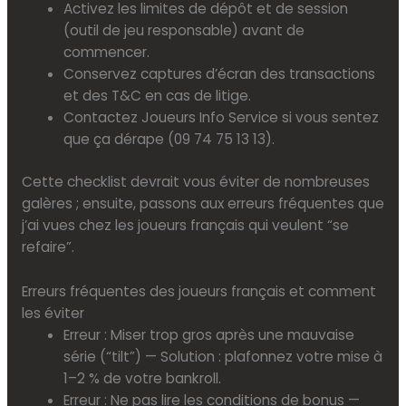
Activez les limites de dépôt et de session
(outil de jeu responsable) avant de
commencer.
Conservez captures d’écran des transactions
et des T&C en cas de litige.
Contactez Joueurs Info Service si vous sentez
que ça dérape (09 74 75 13 13).
Cette checklist devrait vous éviter de nombreuses
galères ; ensuite, passons aux erreurs fréquentes que
j’ai vues chez les joueurs français qui veulent “se
refaire”.
Erreurs fréquentes des joueurs français et comment
les éviter
Erreur : Miser trop gros après une mauvaise
série (“tilt”) — Solution : plafonnez votre mise à
1–2 % de votre bankroll.
Erreur : Ne pas lire les conditions de bonus —