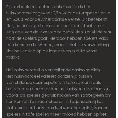
Bijvoorbeeld, in spellen zoals roulette is het
huisvoordeel ongeveer 2,7% voor de Europese versie
en 5,26% voor de Amerikaanse versie. Dit betekent
dat, op de lange termijn, het casino in staat is om
een deel van de inzetten te behouden, terwijl de rest
naar de spelers gaat. Hierdoor hebben spelers vaak
een kans om te winnen, maar is het de verwachting
dat het casino op de lange termijn altijd winst
maakt.
Het huisvoordeel in verschillende casino spellen
Het huisvoordeel varieert aanzienlijk tussen
verschillende casinospellen. In tafelspellen zoals
blackjack en baccarat kan het huisvoordeel laag zijn,
vooral als spelers gebruik maken van strategieën om
hun kansen te maximaliseren. In tegenstelling tot
slots, waar het huisvoordeel vaak hoger ligt, kunnen
spelers in tafelspellen meer invloed hebben op het