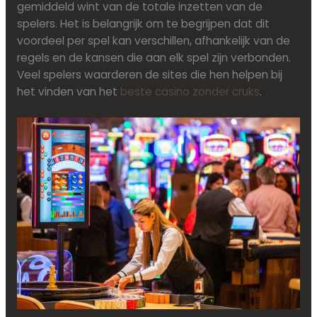
gemiddeld wint van de totale inzetten van de
spelers. Het is belangrijk om te begrijpen dat dit
voordeel per spel kan verschillen, afhankelijk van de
regels en de kansen die aan elk spel zijn verbonden.
Veel spelers waarderen de sites die hen helpen bij
het vinden van het
beste casino zonder cruks
.