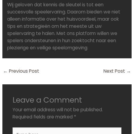
Wij geloven dat kennis de sleutel is tot een
succesvolle speelervaring. Daarom bieden we niet
alleen informatie over het huisvoordeel, maar ook
tips en strategieën om het meeste uit uw
spelervaring te halen. Met ons platform willen we
spelers ondersteunen in hun zoektocht naar een
plezierige en veilige speelomgeving.
←
Previous Post
Next Post
→
Leave a Comment
Your email address will not be published.
Required fields are marked
*
Type