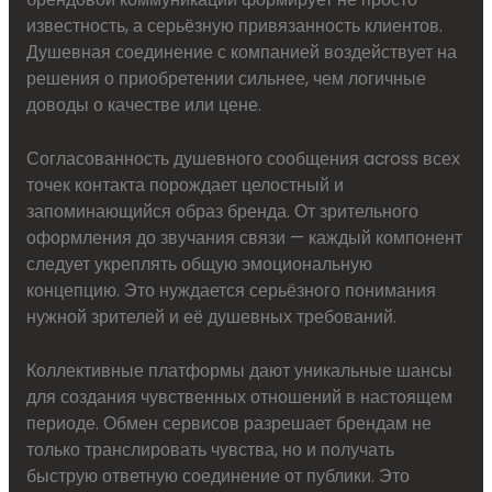
известность, а серьёзную привязанность клиентов.
Душевная соединение с компанией воздействует на
решения о приобретении сильнее, чем логичные
доводы о качестве или цене.
Согласованность душевного сообщения across всех
точек контакта порождает целостный и
запоминающийся образ бренда. От зрительного
оформления до звучания связи — каждый компонент
следует укреплять общую эмоциональную
концепцию. Это нуждается серьёзного понимания
нужной зрителей и её душевных требований.
Коллективные платформы дают уникальные шансы
для создания чувственных отношений в настоящем
периоде. Обмен сервисов разрешает брендам не
только транслировать чувства, но и получать
быструю ответную соединение от публики. Это