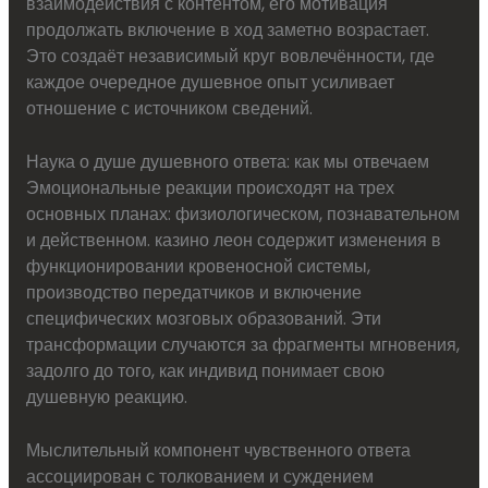
взаимодействия с контентом, его мотивация
продолжать включение в ход заметно возрастает.
Это создаёт независимый круг вовлечённости, где
каждое очередное душевное опыт усиливает
отношение с источником сведений.
Наука о душе душевного ответа: как мы отвечаем
Эмоциональные реакции происходят на трех
основных планах: физиологическом, познавательном
и действенном. казино леон содержит изменения в
функционировании кровеносной системы,
производство передатчиков и включение
специфических мозговых образований. Эти
трансформации случаются за фрагменты мгновения,
задолго до того, как индивид понимает свою
душевную реакцию.
Мыслительный компонент чувственного ответа
ассоциирован с толкованием и суждением