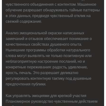
чувственного объединения с контентом. Машинное
обучение разрешает обнаруживать тайные паттерны
в этих данных, предвидя чувственный отклик на
свежий содержание.
Анализ эмоциональной окраски написанных
замечаний и отзывов обеспечивает понимание о
качественных свойствах душевного опыта.
Нынешние программы обработки натурального
слова могут выявлять не только позитивную или
неблагоприятную настроение посланий, но и
конкретные переживания: радость, удивление,
ярость, печаль. Это разрешает деликатно
регулировать контентную тактику под душевные
предпочтения публики.
Как управлять эмоциями для крепкой участия
Планомерное руководство чувственным действием