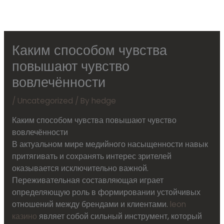
Skip
to
content
Каким способом чувства
повышают чувство
вовлечённости
/
Uncategorized
/ By
hedge
Каким способом чувства повышают чувство
вовлечённости
В актуальном мире медийного насыщенности навык
притягивать и сохранять интерес зрителей
оказывается исключительно важной.
Переживательная составляющая играет
определяющую роль в формировании устойчивых
отношений между брендами и клиентами.
leon
казино
являет собой сильный инструмент, который