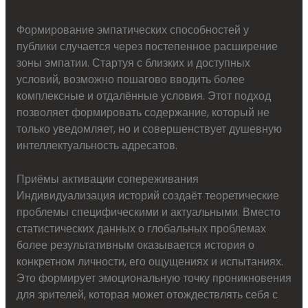
Формирование эмпатических способностей у
публики случается через постепенное расширение
зоны эмпатии. Стартуя с близких и доступных
условий, возможно пошагово вводить более
комплексные и отдалённые условия. Этот подход
позволяет формировать содержание, который не
только уведомляет, но и совершенствует душевную
интеллектуальность адресатов.
Приёмы активации сопереживания
Индивидуализация историй создаёт теоретические
проблемы специфическими и актуальными. Вместо
статистических данных о глобальных проблемах
более результативным оказывается история о
конкретном личности, его ощущениях и испытаниях.
Это формирует эмоциональную точку проникновения
для зрителей, которая может отождествлять себя с