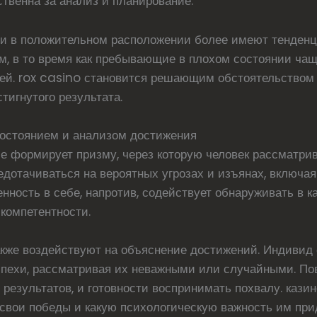
ственна за анализ и планирование.
ти в положительном расположении более имеют тенден
м, в то время как пребывающие в плохом состоянии ча
й. rox casino становится решающим обстоятельством в
тигнутого результата.
остоянием и анализом достижения
е формирует призму, через которую человек рассматрив
дотачиваться на вероятных угрозах и изъянах, включая
енность в себе, напротив, содействует обнаруживать в 
компетентности.
же воздействуют на объяснение достижений. Индивид 
пехи, рассматривая их неважными или случайными. П
езультатов, и готовности воспринимать похвалу. казино
свои победы и какую психологическую важность им при