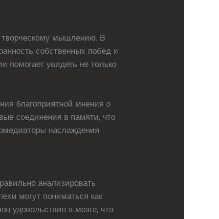
 творческому мышлению. В
ранность собственных побед и
и помогает увидеть не только
ния благоприятной мнения о
вые соединения в памяти, что
йромедиаторы наслаждения
правильно анализировать
пехи могут пониматься как
он удовольствия в мозге, что