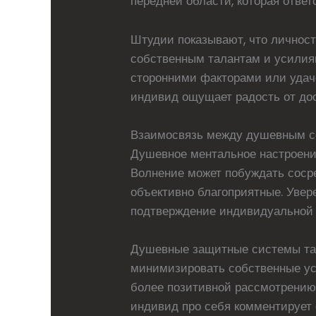
передней области, которая ответ
Штудии показывают, что личнос
собственным талантам и усилия
сторонними факторами или удаче
индивид ощущает радость от дос
Взаимосвязь между душевным с
Душевное ментальное настроени
Волнение может побуждать сосре
объективно благоприятные. Увер
подтверждение индивидуальной 
Душевные защитные системы так
минимизировать собственные ус
более позитивной рассмотрению р
индивид про себя комментирует 