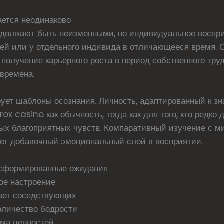
ается неодинаково
должают быть неизменными, но индивидуальное воспр
тей или у отдельного индивида в отличающееся время.
олучение карьерного роста в период собственного тру
 времена.
ет шаблоны осознания. Личность, адаптированный к зн
x casino как обычность, тогда как для того, кто редко 
ных благоприятных чувств. Компаративный изучение с
т добавочный эмоциональный слой в восприятии.
сформированные ожидания
ое настроение
твет соседствующих
оличество бодрости
ема ценностей