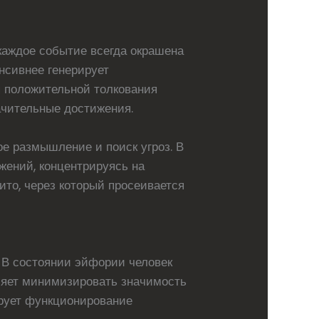
 каждое событие всегда окрашена
нсивнее генерирует
я положительной толкования
ачительные достижения.
ое размышление и поиск угроз. В
жений, концентрируясь на
ито, через который просеивается
 В состоянии эйфории человек
вляет минимизировать значимость
рует функционирование