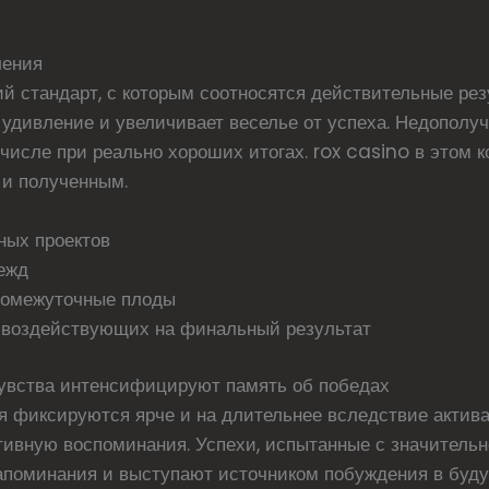
ления
й стандарт, с которым соотносятся действительные ре
удивление и увеличивает веселье от успеха. Недополу
числе при реально хороших итогах. rox casino в этом к
и полученным.
ных проектов
ежд
ромежуточные плоды
, воздействующих на финальный результат
чувства интенсифицируют память об победах
я фиксируются ярче и на длительнее вследствие актив
тивную воспоминания. Успехи, испытанные с значитель
поминания и выступают источником побуждения в буд