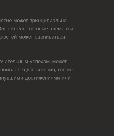
иятие может принципиально
 Обстоятельственные элементы
дностей может оцениваться
ачительным успехам, может
добивается достижения, тот же
 минувшими достижениями или