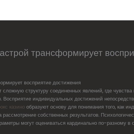
настрой трансформирует воспр
формирует восприятие достижения
т сложную структуру соединенных явлений, где чувства
. Восприятие индивидуальных достижений непосредств
рокс казино
образуют основу для понимания того, как и
а рассмотрение собственных результатов. Психологиче
араметры могут оцениваться кардинально по-разному в 