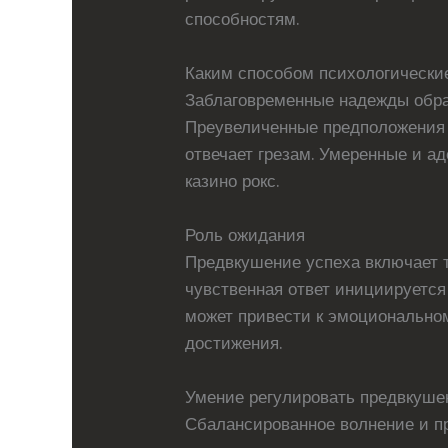
способностям.
Каким способом психологически
Заблаговременные надежды обра
Преувеличенные предположения 
отвечает грезам. Умеренные и а
казино рокс.
Роль ожидания
Предвкушение успеха включает т
чувственная ответ инициируется
может привести к эмоциональном
достижения.
Умение регулировать предвкушен
Сбалансированное волнение и п