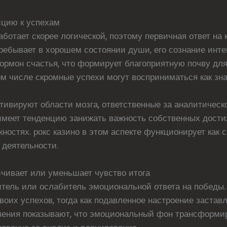
ицию к успехам
ботает скорее логической, поэтому первичная ответ на
ебывает в хорошем состоянии души, его сознание инте
ормон счастья, что формирует благоприятную почву дл
ом числе скромные успехи могут восприниматься как зн
ктивируют области мозга, ответственные за аналитическ
имеет тенденцию занижать важность собственных дости
остях. рокс казино в этом аспекте функционирует как с
 деятельности.
чивает или уменьшает чувство итога
итель или ослабитель эмоциональной ответа на победы.
воих успехов, тогда как подавленное настроение заста
вления показывают, что эмоциональный фон трансформи