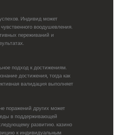
успехов. Индивид может
 чувственного воодушевления.
итивных переживаний и
зультатах.
ное подход к достижениям.
нание достижения, тогда как
ективная валидация выполняет
оне поражений других может
обеды в поддерживающей
следующему развитию. казино
позицию к индивидуальным