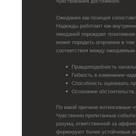
чувствования достижения.
Ожидания как позиция сопостав
Надежды работают как внутренни
ожиданий порождает позитивное 
может породить огорчение в том 
соответствия между ожидаемым 
Правдоподобность началь
Гибкость в изменении над
Способность оценивать п
Осознание обстоятельств
По какой причине интенсивные 
Чувственно пропитанные событи
разума, ответственной за аффек
формируют более устойчивые за