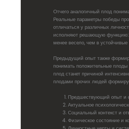
Отчего аналогичный плод поним
Реальные параметры победы про
отличаться у различных личнос
исполняют решающую функцию: п
менее весело, чем в устойчивые
Предыдущий опыт также формиру
понимать положительные плоды ro
плод станет причиной интенсив
плодами прочих людей формируе
Предшествующий опыт и 
Актуальное психологическ
Социальный контекст и о
Физическое состояние и к
Личностные черты и сист