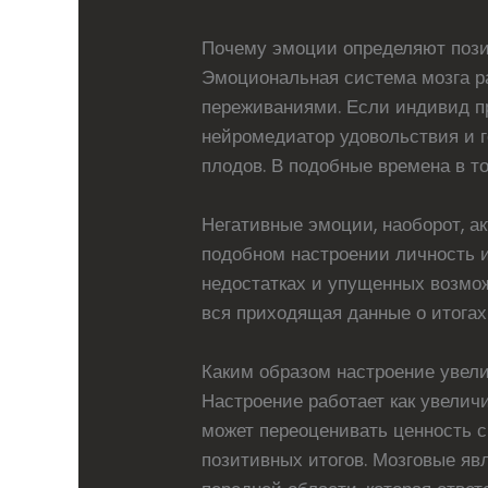
Почему эмоции определяют поз
Эмоциональная система мозга ра
переживаниями. Если индивид пр
нейромедиатор удовольствия и г
плодов. В подобные времена в т
Негативные эмоции, наоборот, а
подобном настроении личность 
недостатках и упущенных возможн
вся приходящая данные о итогах
Каким образом настроение увели
Настроение работает как увелич
может переоценивать ценность с
позитивных итогов. Мозговые я