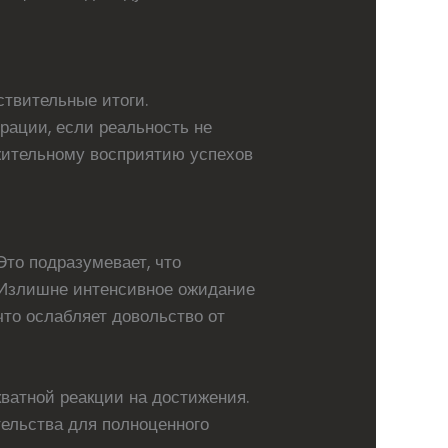
твительные итоги.
рации, если реальность не
ожительному восприятию успехов
Это подразумевает, что
. Излишне интенсивное ожидание
что ослабляет довольство от
ватной реакции на достижения.
ельства для полноценного