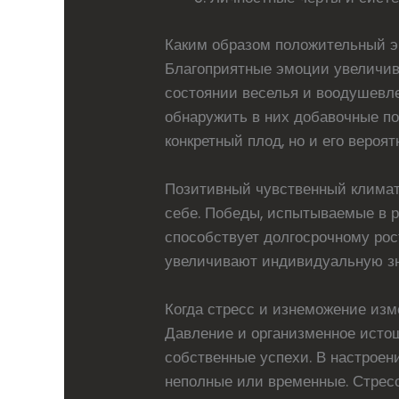
Каким образом положительный э
Благоприятные эмоции увеличив
состоянии веселья и воодушевл
обнаружить в них добавочные по
конкретный плод, но и его вероя
Позитивный чувственный климат
себе. Победы, испытываемые в р
способствует долгосрочному ро
увеличивают индивидуальную з
Когда стресс и изнеможение изм
Давление и организменное исто
собственные успехи. В настроен
неполные или временные. Стресс