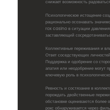
снижает возможность радоваться
Психологическое истощение соз
рационально осознавать значимо
rox casino в ситуации давлени
заставляющий сосредотачиваться
Коллективные переживания и вл
Ответ соседствующих личностей
Поддержка и одобрение со сторо
апатия или неодобрение могут п
ключевую роль в психологическо
Ревность и состязание в коллек
порождать двойственные пережи
обстановке оцениваются более 
рокс обнаруживается через филь