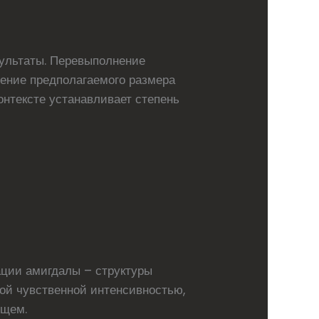
зультаты. Перевыполнение
чение предполагаемого размера
онтексте устанавливает степень
ации амигдалы – структуры
ной чувственной интенсивностью,
ущем.