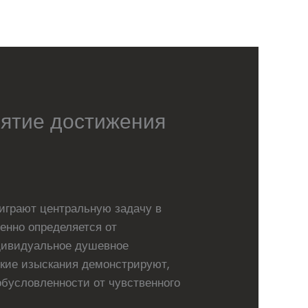
иятие достижения
 играют центральную задачу в
енно определяется от
ндивидуальное душевное
ские изыскания демонстрируют,
обусловленности от чувственного