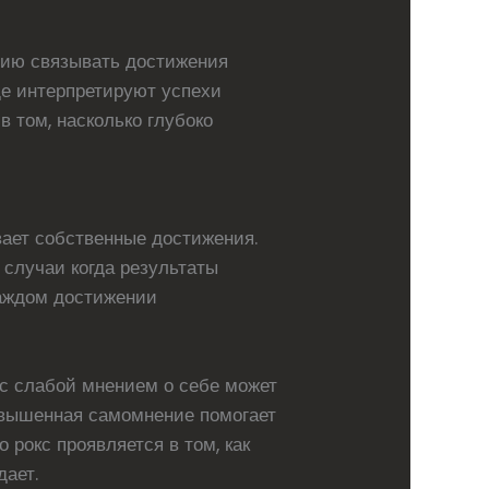
цию связывать достижения
ще интерпретируют успехи
 том, насколько глубоко
ает собственные достижения.
 случаи когда результаты
каждом достижении
с слабой мнением о себе может
овышенная самомнение помогает
 рокс проявляется в том, как
дает.