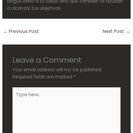
ningún daño a tu salud, sino que también te ayudan
a alcanzar tus objetivos.
←
Previous Post
Next Post
→
Leave a Comment
Your email address will not be published.
Required fields are marked
*
Type
here..