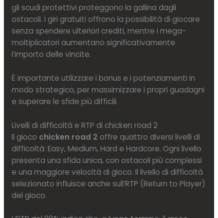
gli scudi protettivi proteggono la gallina dagli
ostacoli. I giri gratuiti offrono la possibilità di giocare
senza spendere ulteriori crediti, mentre i mega-
moltiplicatori aumentano significativamente
l’importo delle vincite.
È importante utilizzare i bonus e i potenziamenti in
modo strategico, per massimizzare i propri guadagni
e superare le sfide più difficili.
Livelli di difficoltà e RTP di chicken road 2
Il gioco
chicken road 2
offre quattro diversi livelli di
difficoltà: Easy, Medium, Hard e Hardcore. Ogni livello
presenta una sfida unica, con ostacoli più complessi
e una maggiore velocità di gioco. Il livello di difficoltà
selezionato influisce anche sull’RTP (Return to Player)
del gioco.