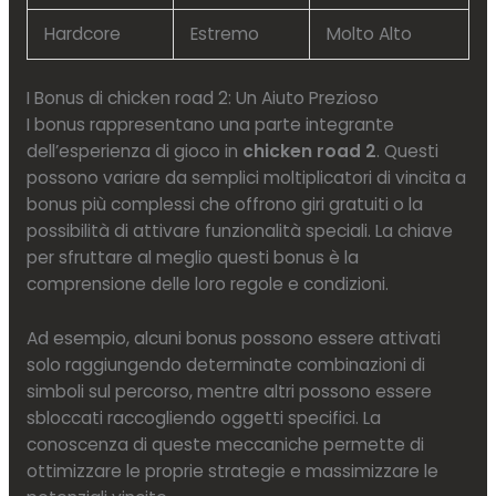
Hardcore
Estremo
Molto Alto
I Bonus di chicken road 2: Un Aiuto Prezioso
I bonus rappresentano una parte integrante
dell’esperienza di gioco in
chicken road 2
. Questi
possono variare da semplici moltiplicatori di vincita a
bonus più complessi che offrono giri gratuiti o la
possibilità di attivare funzionalità speciali. La chiave
per sfruttare al meglio questi bonus è la
comprensione delle loro regole e condizioni.
Ad esempio, alcuni bonus possono essere attivati
solo raggiungendo determinate combinazioni di
simboli sul percorso, mentre altri possono essere
sbloccati raccogliendo oggetti specifici. La
conoscenza di queste meccaniche permette di
ottimizzare le proprie strategie e massimizzare le