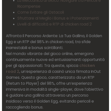
La Meccanica di Gioco: Navigare tra Pericoli e
Ricompense
Come Evitare gli Ostacoli
Sfruttare al Meglio i Bonus e i Potenziamenti
Livelli di difficoltà e RTP di chicken road 2
Affronta il Percorso Ardente: La Tua Gallina, il Golden
Egg e un RTP del 98% in chicken road, tra sfide
inarrestabili e bonus scintillanti.
Nel mondo vibrante del gioco online, emergono
continuamente nuove ed entusiasmanti opportunità
per gli appassionati. Tra queste, spicca
chicken
road 2
, un’esperienza di casinò unica firmata InOut
Games. Questo gioco, caratterizzato da un RTP
(Return to Player) del 98%, offre un’esperienza
immersiva in modalità single-player, dove l’obiettivo
è guidare una gallina attraverso un percorso
insidioso verso il Golden Egg, evitando pericoli e
raccogliendo bonus.