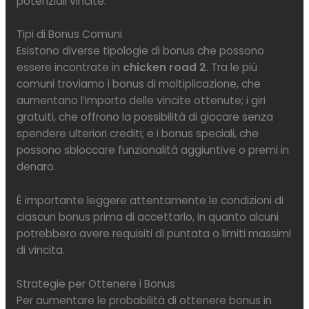
potenziali vincite.
Tipi di Bonus Comuni
Esistono diverse tipologie di bonus che possono
essere incontrate in
chicken road 2
. Tra le più
comuni troviamo i bonus di moltiplicazione, che
aumentano l’importo delle vincite ottenute; i giri
gratuiti, che offrono la possibilità di giocare senza
spendere ulteriori crediti; e i bonus speciali, che
possono sbloccare funzionalità aggiuntive o premi in
denaro.
È importante leggere attentamente le condizioni di
ciascun bonus prima di accettarlo, in quanto alcuni
potrebbero avere requisiti di puntata o limiti massimi
di vincita.
Strategie per Ottenere i Bonus
Per aumentare le probabilità di ottenere bonus in