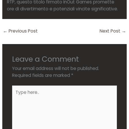
RTP, questo titolo firmato InOut Games promette
ore di divertimento e potenziali vincite significative.
←
Previous Post
Next Post
→
Leave a Comment
Your email address will not be published.
Required fields are marked
*
Type
here..