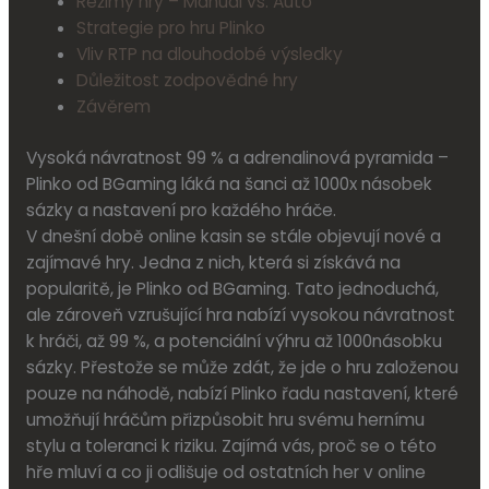
Režimy hry – Manual vs. Auto
Strategie pro hru Plinko
Vliv RTP na dlouhodobé výsledky
Důležitost zodpovědné hry
Závěrem
Vysoká návratnost 99 % a adrenalinová pyramida –
Plinko od BGaming láká na šanci až 1000x násobek
sázky a nastavení pro každého hráče.
V dnešní době online kasin se stále objevují nové a
zajímavé hry. Jedna z nich, která si získává na
popularitě, je Plinko od BGaming. Tato jednoduchá,
ale zároveň vzrušující hra nabízí vysokou návratnost
k hráči, až 99 %, a potenciální výhru až 1000násobku
sázky. Přestože se může zdát, že jde o hru založenou
pouze na náhodě, nabízí Plinko řadu nastavení, které
umožňují hráčům přizpůsobit hru svému hernímu
stylu a toleranci k riziku. Zajímá vás, proč se o této
hře mluví a co ji odlišuje od ostatních her v online