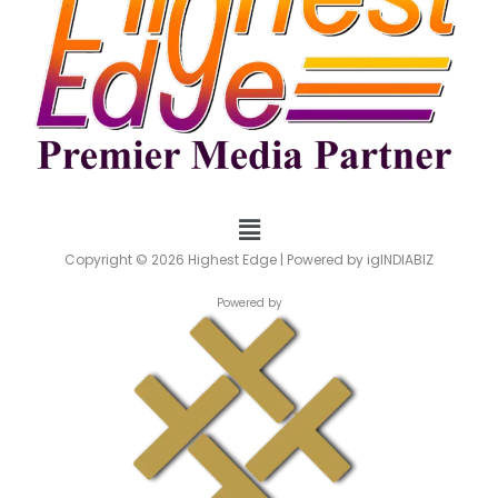
Menu
Copyright © 2026 Highest Edge | Powered by igINDIABIZ
Powered by