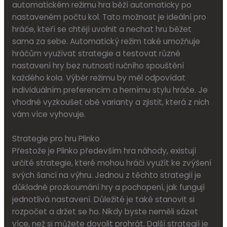
automatickém režimu hra běží automaticky po
nastaveném počtu kol. Tato možnost je ideální pro
hráče, kteří se chtějí uvolnit a nechat hru běžet
sama za sebe. Automatický režim také umožňuje
hráčům využívat strategie a testovat různé
nastavení hry bez nutnosti ručního spouštění
každého kola. Výběr režimu by měl odpovídat
individuálním preferencím a hernímu stylu hráče. Je
vhodné vyzkoušet obě varianty a zjistit, která z nich
vám více vyhovuje.
Strategie pro hru Plinko
Přestože je Plinko především hra náhody, existují
určité strategie, které mohou hráči využít ke zvýšení
svých šancí na výhru. Jednou z těchto strategií je
důkladné prozkoumání hry a pochopení, jak fungují
jednotlivá nastavení. Důležité je také stanovit si
rozpočet a držet se ho. Nikdy byste neměli sázet
více, než si můžete dovolit prohrát. Další strategií je