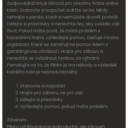
Zodpovědná hra je klíčová pro všechny hráče online
kasin. Stanovte si rozpočet a držte se ho. Nikdy
nehrajte s penězi, které si nemůžete dovolit prohrát.
Dělejte si přestávky a nenechte hru, aby ovládla váš
život. Pokud máte pocit, že máte problém s
hazardními hrami, vyhledejte pomoc. Existuje mnoho
organizací, které se zaměřují na pomoc lidem s
gamblingovou závislostí. Hrajte pro zábavu a
nenechte se ovládnout honbou za výhrami.
Pamatujte na to, že Plinko je hra náhody a výsledek
každého kola je nepředvídatelný.
Stanovte si rozpočet.
Hrajte pro zábavu, ne pro zisk.
Dělejte si přestávky.
Vyhledejte pomoc, pokud máte problém.
Závěrem
Plinko od BGaming je jednoduchá, ale zároveň