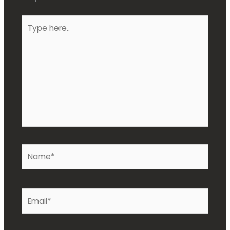
Type
here..
Name*
Email*