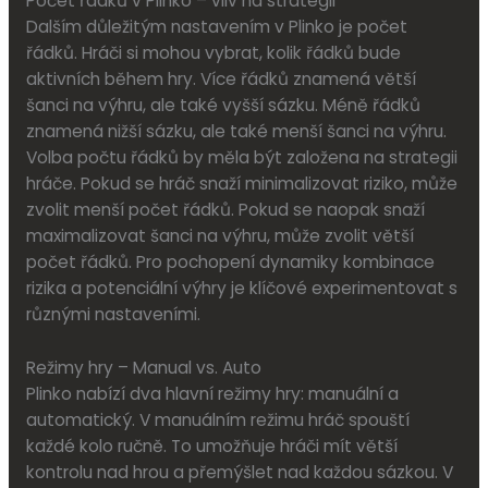
Počet řádků v Plinko – vliv na strategii
Dalším důležitým nastavením v Plinko je počet
řádků. Hráči si mohou vybrat, kolik řádků bude
aktivních během hry. Více řádků znamená větší
šanci na výhru, ale také vyšší sázku. Méně řádků
znamená nižší sázku, ale také menší šanci na výhru.
Volba počtu řádků by měla být založena na strategii
hráče. Pokud se hráč snaží minimalizovat riziko, může
zvolit menší počet řádků. Pokud se naopak snaží
maximalizovat šanci na výhru, může zvolit větší
počet řádků. Pro pochopení dynamiky kombinace
rizika a potenciální výhry je klíčové experimentovat s
různými nastaveními.
Režimy hry – Manual vs. Auto
Plinko nabízí dva hlavní režimy hry: manuální a
automatický. V manuálním režimu hráč spouští
každé kolo ručně. To umožňuje hráči mít větší
kontrolu nad hrou a přemýšlet nad každou sázkou. V