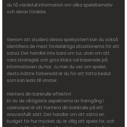
du få värdefull information om olika spelalternativ
och deras fördelar.
Genom att studera dessa spelsystem kan du också
identifiera de mest fördelaktiga situationerna för att
satsa. Det handlar inte bara om tur, utan om att
vara strategisk och göra kloka val baserade på
informationen du har. Ju mer du vet om spelet,
desto bättre förberedd är du för att fatta beslut
som kan leda till vinster.
Hantera din bankrulle effektivt
En av de viktigaste aspekterna av framgång i
casinospel är att hantera din bankrulle på ett
ansvarsfullt sätt. Det handlar om att sätta en
budget för hur mycket du är villig att spela för, och