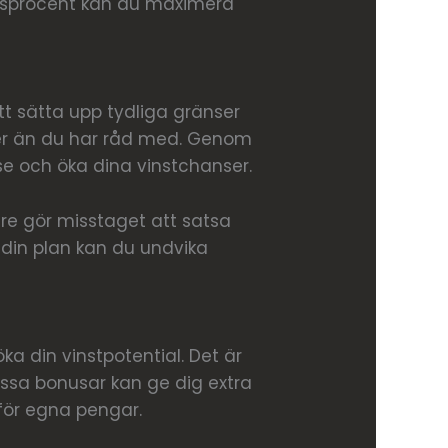
gsprocent kan du maximera
Att sätta upp tydliga gränser
 mer än du har råd med. Genom
se och öka dina vinstchanser.
lare gör misstaget att satsa
id din plan kan du undvika
a din vinstpotential. Det är
Vissa bonusar kan ge dig extra
k för egna pengar.