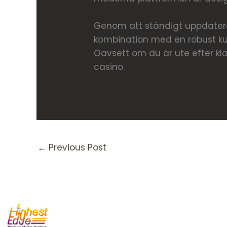
Genom att ständigt uppdatera s
kombination med en robust kun
Oavsett om du är ute efter kla
casino.
←
Previous Post