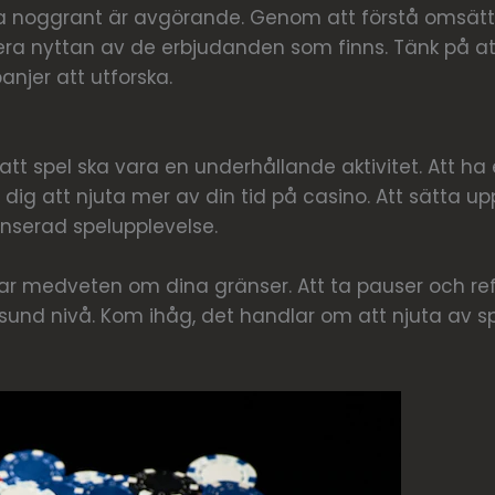
arna noggrant är avgörande. Genom att förstå omsä
a nyttan av de erbjudanden som finns. Tänk på att
anjer att utforska.
tt spel ska vara en underhållande aktivitet. Att ha e
a dig att njuta mer av din tid på casino. Att sätta u
anserad spelupplevelse.
ar medveten om dina gränser. Att ta pauser och ref
 sund nivå. Kom ihåg, det handlar om att njuta av sp