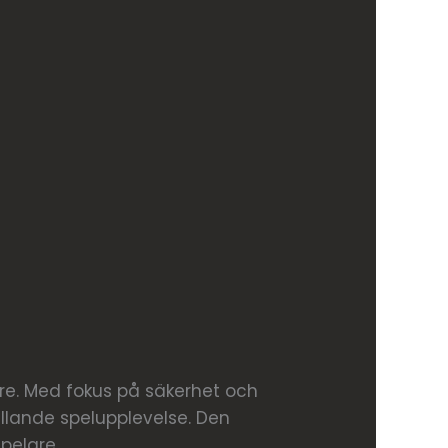
are. Med fokus på säkerhet och
llande spelupplevelse. Den
pelare.