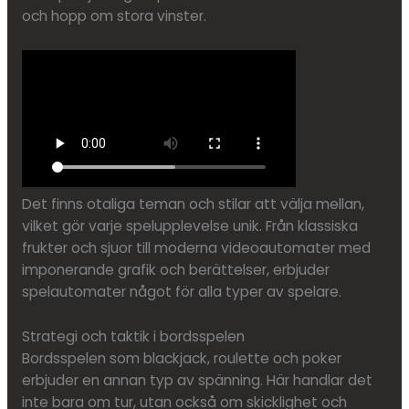
och hopp om stora vinster.
Det finns otaliga teman och stilar att välja mellan,
vilket gör varje spelupplevelse unik. Från klassiska
frukter och sjuor till moderna videoautomater med
imponerande grafik och berättelser, erbjuder
spelautomater något för alla typer av spelare.
Strategi och taktik i bordsspelen
Bordsspelen som blackjack, roulette och poker
erbjuder en annan typ av spänning. Här handlar det
inte bara om tur, utan också om skicklighet och