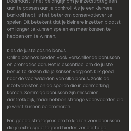
Daarnaast is het belangrijk om je inzetstrategieën
aan te passen aan je bankroll. Als je een kleinere
bankroll hebt, is het beter om conservatiever te
spelen. Dit betekent dat je kleinere inzetten plaatst
om langer te kunnen spelen en meer kansen te
hebben om te winnen.
Kies de juiste casino bonus
Online casino’s bieden vaak verschillende bonussen
en promoties aan. Het is essentieel om de juiste
bonus te kiezen die je kansen vergroot. Kijk goed
naar de voorwaarden van elke bonus, zoals de
inzetvereisten en de spellen die in aanmerking
komen. Sommige bonussen zijn misschien
aantrekkelijk, maar hebben strenge voorwaarden die
je winst kunnen belemmeren.
Een goede strategie is om te kiezen voor bonussen
die je extra speeltegoed bieden zonder hoge