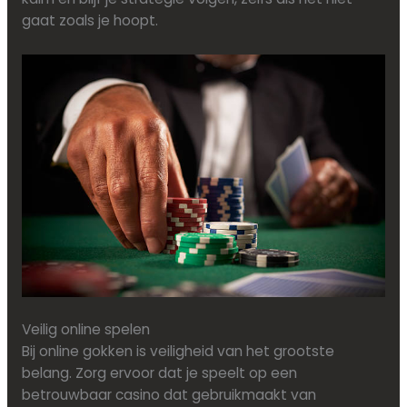
gaat zoals je hoopt.
Veilig online spelen
Bij online gokken is veiligheid van het grootste
belang. Zorg ervoor dat je speelt op een
betrouwbaar casino dat gebruikmaakt van