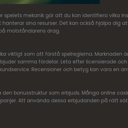
ör spelets mekanik gör att du kan identifiera vilka i
hanterar sina resurser. Det kan också hjälpa dig att
 på motståndarens drag.
 lika viktigt som att förstå spelreglerna. Marknaden är
er erbjuder samma fördelar. Leta efter licensierade o
a kundservice. Recensioner och betyg kan vara en a
a på den bonusstruktur som erbjuds. Många online ca
anjer. Att använda dessa erbjudanden på rätt sätt 