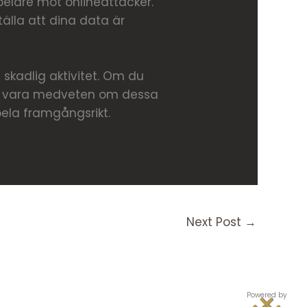
elare mot onlineattacker.
älla att dina data är
 skadlig aktivitet. Om du
Att vara medveten om dessa
ela framgångsrikt.
Next Post
→
Powered by