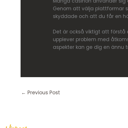
Många casinon använder sig a
Genom att välja plattformar s
skyddade och att du får en h
Det är också viktigt att först
upplever problem med åtkomst
aspekter kan ge dig en ännu t
←
Previous Post