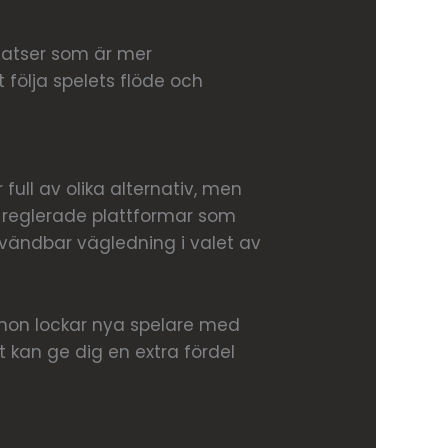
nsatser som är mer
 följa spelets flöde och
 full av olika alternativ, men
ch reglerade plattformar som
nvändbar vägledning i valet av
sinon lockar nya spelare med
kan ge dig en extra fördel