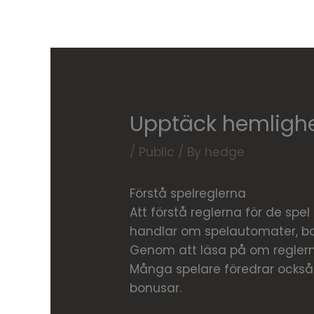
Skip
to
content
Upptäck hemlighet
/
Public
/ By
hedge
Förstå spelreglerna
Att förstå reglerna för de spe
handlar om spelautomater, bord
Genom att läsa på om reglern
Många spelare föredrar ocks
bonusar.