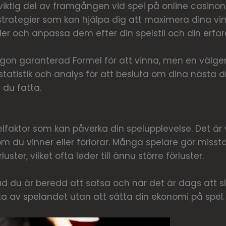
 viktig del av framgången vid spel på online casino
et strategier som kan hjälpa dig att maximera dina v
egier och anpassa dem efter din spelstil och din erfa
ågon garanterad Formel för att vinna, men en välge
tatistik och analys för att besluta om dina nästa d
 du fatta.
lfaktor som kan påverka din spelupplevelse. Det är 
t om du vinner eller förlorar. Många spelare gör miss
uster, vilket ofta leder till ännu större förluster.
vad du är beredd att satsa och när det är dags att s
ta av spelandet utan att sätta din ekonomi på spel.