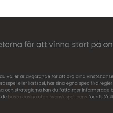
erna för att vinna stort på on
l du väljer är avgörande för att öka dina vinstchanse
sspel eller kortspel, har sina egna specifika regler 
a och strategierna kan du fatta mer informerade b
å de
bästa casino utan svensk spellicens
för att få ti