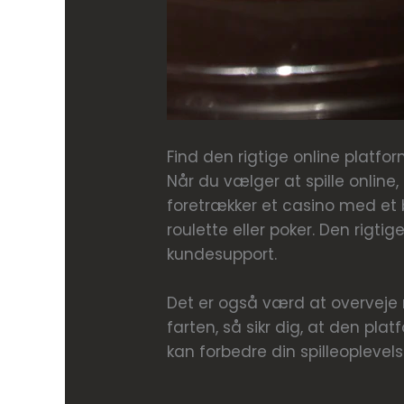
Find den rigtige online platfor
Når du vælger at spille online,
foretrækker et casino med et 
roulette eller poker. Den rigti
kundesupport.
Det er også værd at overveje 
farten, så sikr dig, at den pl
kan forbedre din spilleoplevels