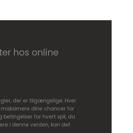
er hos online
egier, der er tilgængelige. Hver
kan maksimere dine chancer for
 betingelser for hvert spil, da
mere i denne verden, kan det