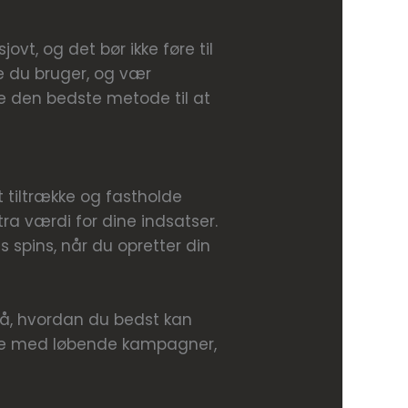
jovt, og det bør ikke føre til
e du bruger, og vær
e den bedste metode til at
 tiltrække og fastholde
ra værdi for dine indsatser.
 spins, når du opretter din
stå, hvordan du bedst kan
e øje med løbende kampagner,