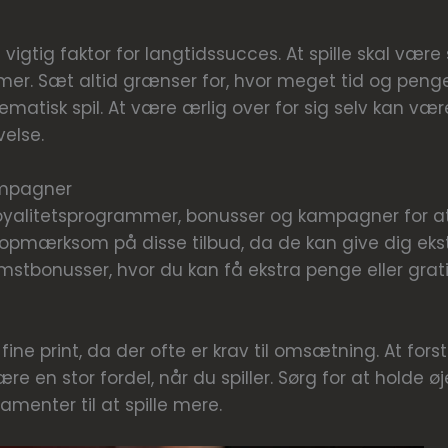
vigtig faktor for langtidssucces. At spille skal være s
emer. Sæt altid grænser for, hvor meget tid og peng
tisk spil. At være ærlig over for sig selv kan vær
velse.
ampagner
 loyalitetsprogrammer, bonusser og kampagner for at
re opmærksom på disse tilbud, da de kan give dig ekst
stbonusser, hvor du kan få ekstra penge eller gratis
fine print, da der ofte er krav til omsætning. At for
re en stor fordel, når du spiller. Sørg for at hold
tamenter til at spille mere.