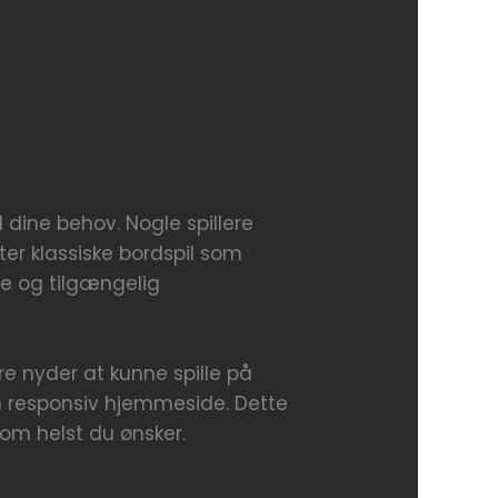
l dine behov. Nogle spillere
er klassiske bordspil som
ace og tilgængelig
e nyder at kunne spille på
 en responsiv hjemmeside. Dette
som helst du ønsker.