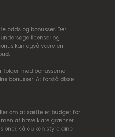
dste odds og bonusser. Der
 undersøge licensering,
od bonus kan også være en
bud.
der følger med bonusserne.
ne bonusser. At forstå disse
dler om at sætte et budget for
le, men at have klare grænser
sioner, så du kan styre dine