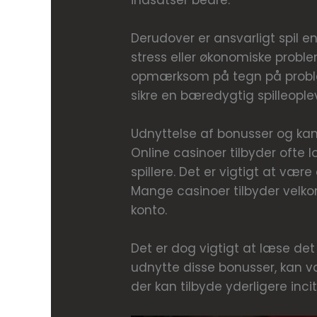
Derudover er ansvarligt spil en 
stress eller økonomiske probl
opmærksom på tegn på problema
sikre en bæredygtig spilleople
Udnyttelse af bonusser og k
Online casinoer tilbyder ofte
spillere. Det er vigtigt at væ
Mange casinoer tilbyder velkom
konto.
Det er dog vigtigt at læse det 
udnytte disse bonusser, kan væ
der kan tilbyde yderligere inci