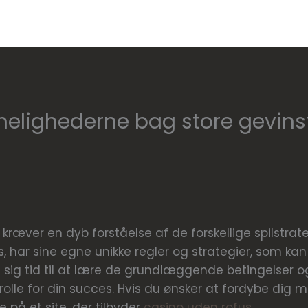
elighederne bag store gevinst
r kræver en dyb forståelse af de forskellige spilstrat
lots, har sine egne unikke regler og strategier, som 
e sig tid til at lære de grundlæggende betingelser og
rolle for din succes. Hvis du ønsker at fordybe dig 
 på et site, der tilbyder
casino uden rofus
.