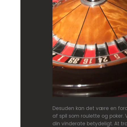
Desuden kan det være en forde
af spil som roulette og poke
din vinderate betydeligt. At t