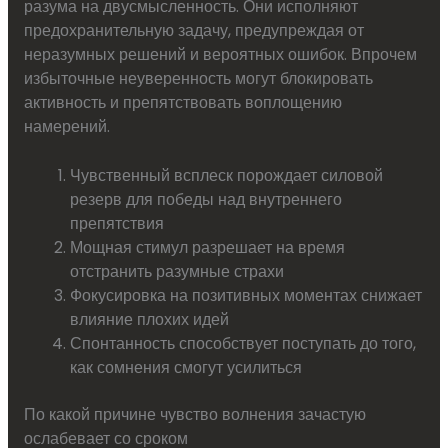
разума на двусмысленность. Они исполняют
предохранительную задачу, предупреждая от
неразумных решений и вероятных ошибок. Впрочем
избыточные неуверенность могут блокировать
активность и препятствовать воплощению
намерений.
Чувственный всплеск порождает силовой
резерв для победы над внутреннего
препятствия
Мощная стимул разрешает на время
отстранить разумные страхи
Фокусировка на позитивных моментах снижает
влияние плохих идей
Спонтанность способствует поступать до того,
как сомнения смогут усилиться
По какой причине чувство волнения зачастую
ослабевает со сроком