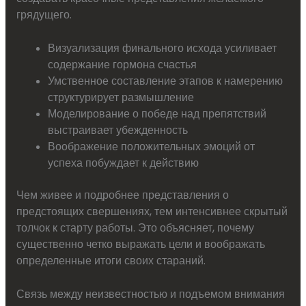
грядущего.
Визуализация финального исхода усиливает
содержание гормона счастья
Умственное составление этапов к намерению
структурирует размышление
Моделирование о победе над препятствий
выстраивает убежденность
Воображение положительных эмоций от
успеха побуждает к действию
Чем живее и подробнее представления о
предстоящих свершениях, тем интенсивнее скрытый
толчок к старту работы. Это объясняет, почему
существенно четко выражать цели и воображать
определенные итоги своих стараний.
Связь между неизвестностью и подъемом внимания