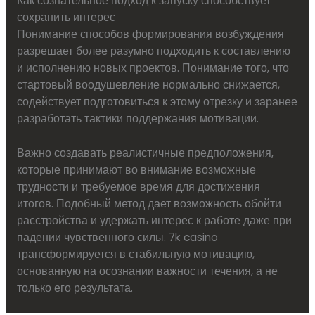
Как сознательное подход к запуску способствует
сохранить интерес
Понимание способов формирования возбуждения
разрешает более разумно подходить к составлению
и исполнению новых проектов. Понимание того, что
стартовый воодушевление нормально снижается,
содействует подготовиться к этому отрезку и заранее
разработать тактики поддержания мотивации.
Важно создавать реалистичные предположения,
которые принимают во внимание возможные
трудности и требуемое время для достижения
итогов. Подобный метод дает возможность обойти
расстройства и удержать интерес к работе даже при
падении чувственного силы. 7k casino
трансформируется в стабильную мотивацию,
основанную на осознании важности течения, а не
только его результата.