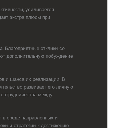
ктивности, усиливается
дает экстра плюсы при
. Благоприятные отклики со
ают дополнительную побуждение
в и шанса их реализации. В
ятельство развивает его личную
 сотрудничества между
я в среде направленных и
вки и стратегии к достижению