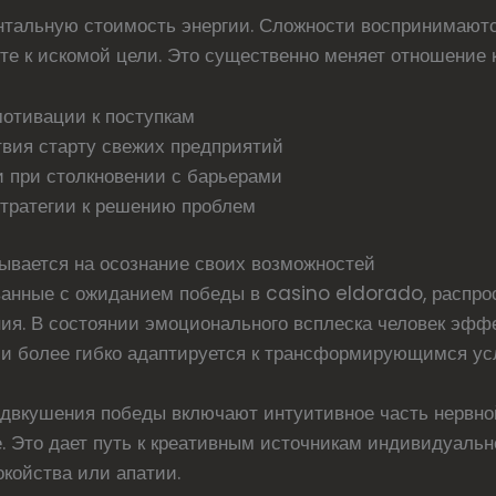
альную стоимость энергии. Сложности воспринимаются 
е к искомой цели. Это существенно меняет отношение к
отивации к поступкам
вия старту свежих предприятий
 при столкновении с барьерами
стратегии к решению проблем
ывается на осознание своих возможностей
ванные с ожиданием победы в casino eldorado, распро
я. В состоянии эмоционального всплеска человек эфф
и более гибко адаптируется к трансформирующимся ус
двкушения победы включают интуитивное часть нервной
. Это дает путь к креативным источникам индивидуальн
койства или апатии.