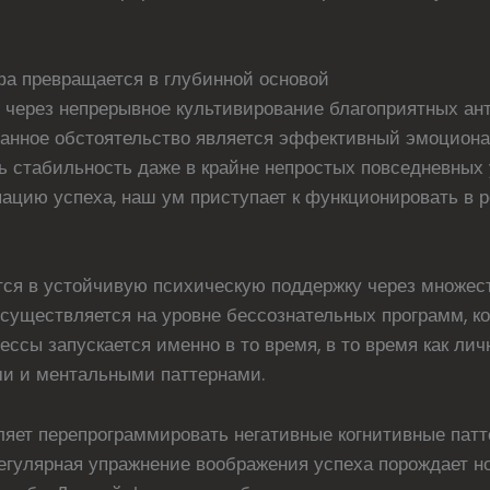
фа превращается в глубинной основой
 через непрерывное культивирование благоприятных ан
 данное обстоятельство является эффективный эмоцион
ь стабильность даже в крайне непростых повседневных 
цию успеха, наш ум приступает к функционировать в р
ся в устойчивую психическую поддержку через множест
осуществляется на уровне бессознательных программ, 
ссы запускается именно в то время, в то время как лич
ми и ментальными паттернами.
ляет перепрограммировать негативные когнитивные патт
егулярная упражнение воображения успеха порождает н