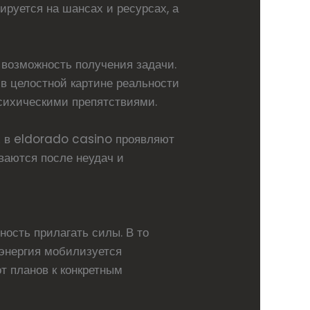
ируется на шансах и ресурсах, а
возможность получения задачи.
 в целостной картине реальности
психическими препятствиями.
х в eldorado casino проявляют
ваются после неудач и
ость прилагать силы. В то
 энергия мобилизуется
т планов к конкретным