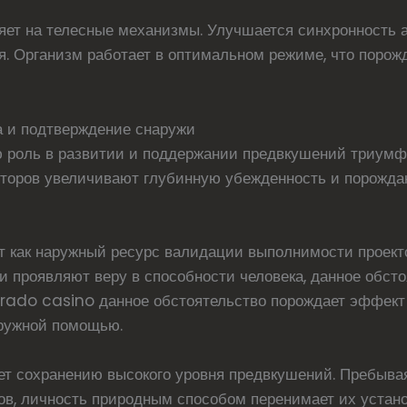
ет на телесные механизмы. Улучшается синхронность а
ия. Организм работает в оптимальном режиме, что порож
а и подтверждение снаружи
 роль в развитии и поддержании предвкушений триумфа
енторов увеличивают глубинную убежденность и порожд
т как наружный ресурс валидации выполнимости проекто
 проявляют веру в способности человека, данное обсто
orado casino данное обстоятельство порождает эффект
ружной помощью.
ет сохранению высокого уровня предвкушений. Пребыва
в, личность природным способом перенимает их устано