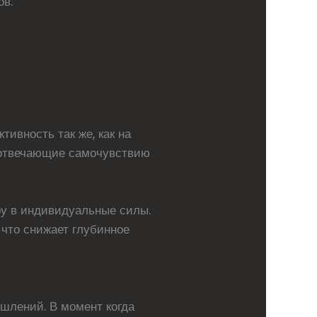
ов.
ивность так же, как на
 отвечающие самочувствию
ру в индивидуальные силы.
 что снижает глубинное
шлений. В момент когда