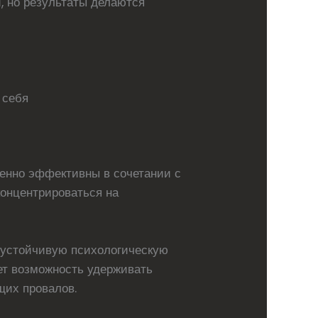
, но результаты делаются
 себя
бенно эффективны в сочетании с
концентрироваться на
 устойчивую психологическую
ет возможность удерживать
щих провалов.