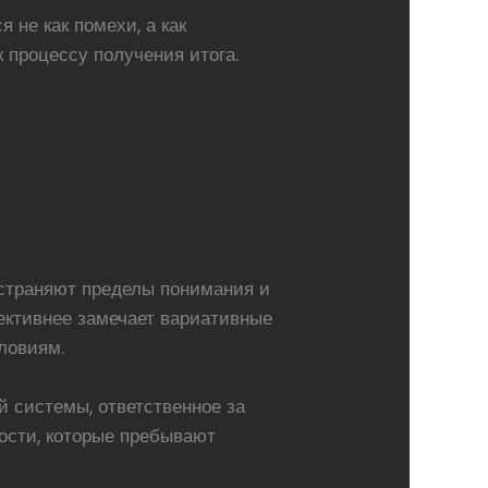
не как помехи, а как
 процессу получения итога.
страняют пределы понимания и
ективнее замечает вариативные
ловиям.
 системы, ответственное за
ости, которые пребывают