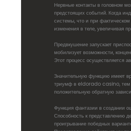
Нервные контакты в головном мо
предстоящих событий. Когда ин
системы, что и при фактическом
изменения в теле, увеличивая п
Предвкушение запускает приспо
мобилизует возможности, концен
Этот процесс осуществляется ав
Значительную функцию имеет вр
триумф в eldorado casino, тем 
положительную обратную зависи
Функция фантазии в создании о
Способность к представлению д
проигрывание победных вариант