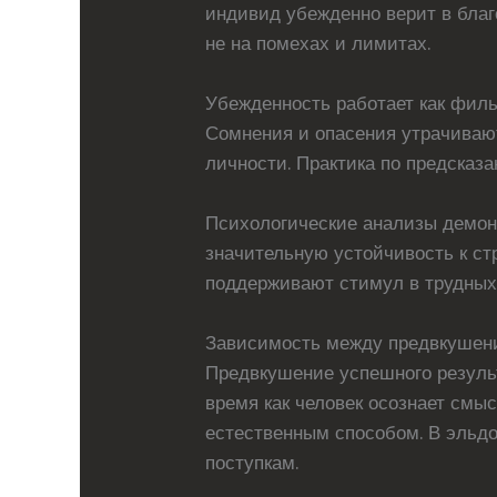
индивид убежденно верит в благ
не на помехах и лимитах.
Убежденность работает как фил
Сомнения и опасения утрачивают
личности. Практика по предсказ
Психологические анализы демон
значительную устойчивость к ст
поддерживают стимул в трудных
Зависимость между предвкушени
Предвкушение успешного результ
время как человек осознает смыс
естественным способом. В эльдо
поступкам.