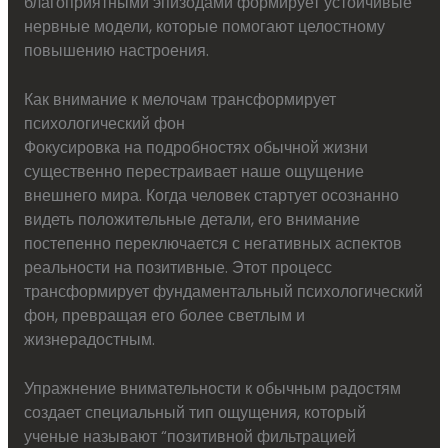
благоприятными эпизодами формирует устойчивые
нервные модели, которые помогают целостному
повышению настроения.
Как внимание к мелочам трансформирует
психологический фон
Фокусировка на подробностях обычной жизни
существенно перестраивает наше ощущение
внешнего мира. Когда человек стартует осознанно
видеть положительные детали, его внимание
постепенно переключается с негативных аспектов
реальности на позитивные. Этот процесс
трансформирует фундаментальный психологический
фон, превращая его более светлым и
жизнерадостным.
Упражнение внимательности к обычным радостям
создает специальный тип ощущения, который
ученые называют “позитивной фильтрацией