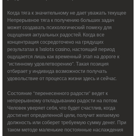
Когда тяга к значительному не дает уважать текущее
Непрерывное тяга к получению больших задач
может создавать психологический помеху для
ощущения актуальных радостей. Когда все
концентрация сосредоточено на грядущих
результатах в 1xslots casino, настоящий период
ощущается лишь как временный этап на дороге к
“истинному удовлетворению”. Такая позиция
отбирает у индивида возможности получать
удовольствие от процесса жизни здесь и сейчас.
Состояние “перенесенного радости” ведет к
непрерывному откладыванию радости на потом.
Человек уверяет себя, что будет счастлив, когда
достигнет определенной цели, получит желаемую
должность или соберет требуемую сумму денег. При
таком методе маленькие постоянные наслаждения