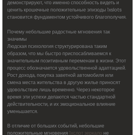
демонстрируют, что именно способность видеть и
ценить крошечные положительные эпизоды 1xslots
становится фундаментом устойчивого благополучия.
Почему небольшие радостные мгновения так
значимы
Людская психология структурирована таким
образом, что мы быстро приспосабливаемся к
значительным позитивным переменам в жизни. Этот
процесс обозначается удовольственной адаптацией.
Рост дохода, покупка заветной автомобиля или
смена места жительства в другую жилье приносят
удовольствие лишь временно. Через некоторое
время эти успехи делаются частью стандартной
действительности, и их эмоциональное влияние
уменьшается.
В отличие от больших событий, небольшие
положительные мгновения
1хслот зеркало
не