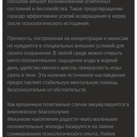
сигналов мешает возникновению угнетенных
состояний и беспокойства. Такая предотвращение
гораздо эффективнее усилий возвращения в норму
после психологического истощения.
Прочность, построенная на концентрации к нюансам,
не нуждается в специальных внешних условий для
своего сохранения. В любой среде можно открыть
нечто положительное: ощущение воды в жаркий
день, удобство мягкого кресла, прекрасность игры
света и тени. Эта наличие источников наслаждения
предоставляет стабильную ментальную помощь
безотносительно от обстоятельств.
Как крошечные позитивные случаи аккумулируются в
комплексное благополучие
Механизм накопления радости через маленькие
положительные эпизоды базируется на законе
суммирования психологического опыта. Любое