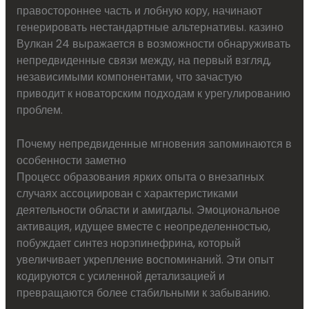
правостороннее часть и лобную кору, начинают
генерировать нестандартные альтернативы. казино
Вулкан 24 выражается в возможности обнаруживать
непредвиденные связи между, на первый взгляд,
независимыми компонентами, что зачастую
приводит к новаторским подходам к урегулированию
проблем.
Почему непредвиденные мгновения запоминаются в
особенности заметно
Процесс образования ярких опыта о внезапных
случаях ассоциирован с характеристиками
деятельности области и амигдалы. Эмоциональное
активация, идущее вместе с неопределенностью,
побуждает синтез норэпинефрина, который
увеличивает укрепление воспоминаний. Эти опыт
кодируются с усиленной детализацией и
превращаются более стабильными к забыванию.