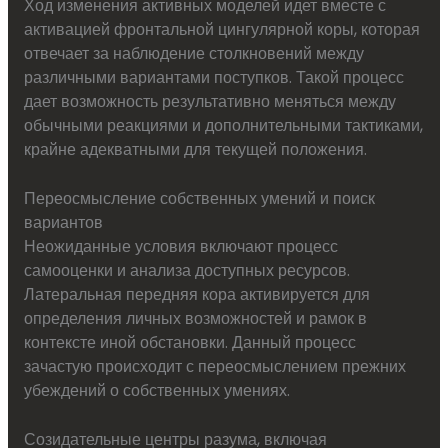
Ход изменения активных моделей идет вместе с
активацией фронтальной цингулярной коры, которая
отвечает за наблюдение столкновений между
различными вариантами поступков. Такой процесс
дает возможность результативно меняться между
обычными реакциями и дополнительными тактиками,
крайне адекватными для текущей положения.
Переосмысление собственных умений и поиск
вариантов
Неожиданные условия включают процесс
самооценки и анализа доступных ресурсов.
Латеральная передняя кора активируется для
определения личных возможностей и рамок в
контексте иной обстановки. Данный процесс
зачастую происходит с переосмыслением прежних
убеждений о собственных умениях.
Созидательные центры разума, включая