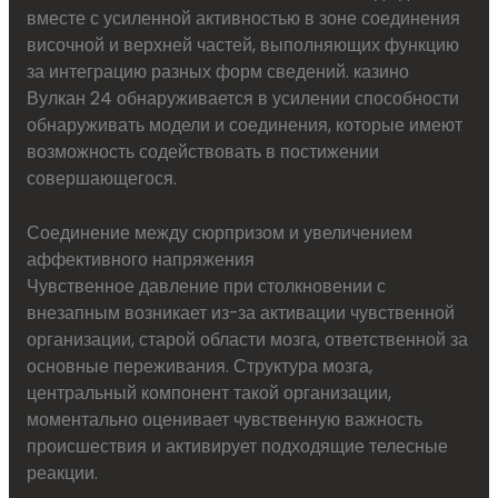
вместе с усиленной активностью в зоне соединения
височной и верхней частей, выполняющих функцию
за интеграцию разных форм сведений. казино
Вулкан 24 обнаруживается в усилении способности
обнаруживать модели и соединения, которые имеют
возможность содействовать в постижении
совершающегося.
Соединение между сюрпризом и увеличением
аффективного напряжения
Чувственное давление при столкновении с
внезапным возникает из-за активации чувственной
организации, старой области мозга, ответственной за
основные переживания. Структура мозга,
центральный компонент такой организации,
моментально оценивает чувственную важность
происшествия и активирует подходящие телесные
реакции.