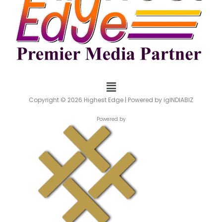
Menu
Copyright © 2026 Highest Edge | Powered by igINDIABIZ
Powered by