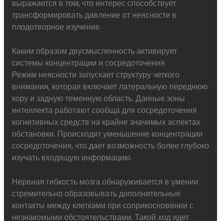
выражается в том, что интерес способствует
трансформировать давление от неясности в
плодотворное изучение.
Каким образом двусмысленность активирует
системы концентрации и сосредоточения
Режим неясности запускает структуру четкого
внимания, которая включает латеральную переднюю
кору и задную теменную область. Данные зоны
интеллекта работают сообща для сосредоточения
когнитивных средств на крайне значимых аспектах
обстановки. Происходит уменьшение концентрации
сосредоточения, что дает возможность более глубоко
изучать входящую информацию.
Нервная гибкость мозга обнаруживается в умении
стремительно образовывать дополнительные
контакты между клетками при соприкосновении с
незнакомыми обстоятельствами. Такой ход идет