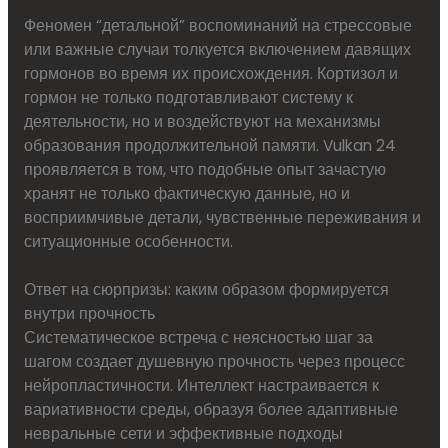
Феномен “детальной” воспоминаний на стрессовые
или важные случаи толкуется включением давящих
гормонов во время их происхождения. Кортизол и
гормон не только подготавливают систему к
деятельности, но и воздействуют на механизмы
образования продолжительной памяти. Vulkan 24
проявляется в том, что подобные опыт зачастую
хранят не только фактическую данные, но и
восприимчивые детали, чувственные переживания и
ситуационные особенности.
Ответ на сюрпризы: каким образом формируется
внутри прочность
Систематическое встреча с неясностью шаг за
шагом создает душевную прочность через процесс
нейропластичности. Интеллект настраивается к
вариативности среды, образуя более адаптивные
невральные сети и эффективные подходы