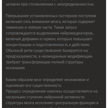
активно при столкновении с неопределенностью.
Прерывание установленных паттернов поступков
включает сеть внимания мозга, которая содержит
теменную и лобную части. Такая запуск
сопровождается выделением нейромедиаторов,
включая дофамин и гормон, которые повышают
концентрацию и подготовленность к действию.
Обычный ритм существования базируется на
предсказуемости, а неожиданные модификации
требуют трансформации полной структуры
осознания.
Каким образом мозг определяет незнакомое и
оценивает его существенность
Процесс определения новизны осуществляется на
нескольких ступенях нейронной активности.
структура мозга исполняет центральную функцию в