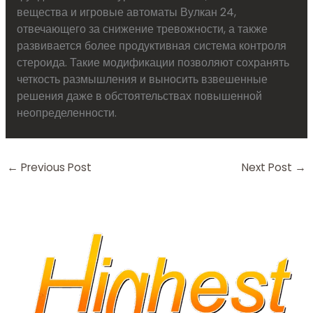
вещества и игровые автоматы Вулкан 24,
отвечающего за снижение тревожности, а также
развивается более продуктивная система контроля
стероида. Такие модификации позволяют сохранять
четкость размышления и выносить взвешенные
решения даже в обстоятельствах повышенной
неопределенности.
←
Previous Post
Next Post
→