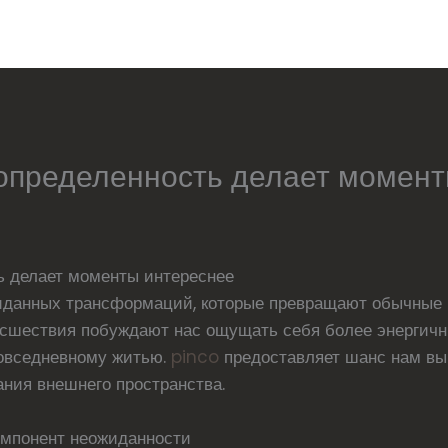
определенность делает момент
ь делает моменты интереснее
иданных трансформаций, которые превращают обычные
сшествия побуждают нас ощущать себя более энергич
повседневному житью.
pinco
предоставляет шанс нам вы
ния внешнего пространства.
омпонент неожиданности