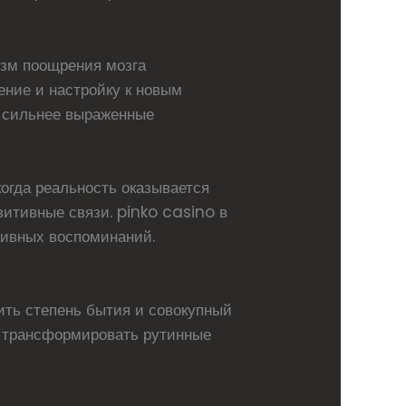
изм поощрения мозга
ение и настройку к новым
 сильнее выраженные
огда реальность оказывается
зитивные связи. pinko casino в
тивных воспоминаний.
ить степень бытия и совокупный
 трансформировать рутинные