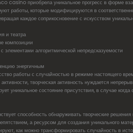
nco casino приобрела уникальное прогресс в форме в
уют работы, которые модифицируются в соответственно
евращая каждое соприкосновение с искусством уникаль
я и театра
ые композиции
с элементами алгоритмической непредсказуемости
риенцию энергичным
сство работы с случайностью в режиме настоящего врем
 активности, творческая активность нуждается непреры
ует уникальное состояние присутствия, в случае когда
ствует способность обнаруживать творческие решения 
репятствием, а ресурсом для создания уникального мат
руют, как можно трансформировать случайность в исток