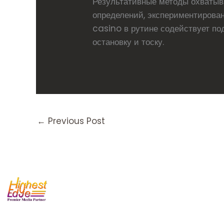
Результативные методы охватыв
определений, экспериментирова
casino в рутине содействует по
остановку и тоску.
←
Previous Post