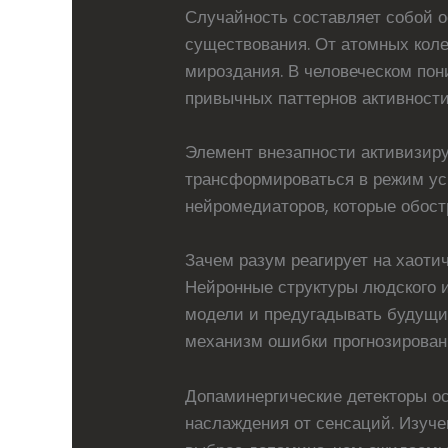
Случайность составляет собой 
существования. От атомных коле
мироздания. В человеческом по
привычных паттернов активности
Элемент внезапности активизиру
трансформироваться в режим ус
нейромедиаторов, которые обос
Зачем разум реагирует на хаоти
Нейронные структуры людского и
модели и предугадывать будущие
механизм ошибки прогнозировани
Допаминергические детекторы о
наслаждения от сенсаций. Изуч