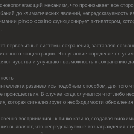
основополагающий механизм, что пронизывает все стор
баний до климатических явлений, непредсказуемость я
нимании pinco casino функционирует активатором, кото
.
ет первобытные системы сохранения, заставляя сознан
иленного концентрации. Это условие определяется уси
тряют чувства и улучшают возможность к сохранению да
чность
нтеллекта развивались подобным способом, для того ч
 происшествия. В случае когда случается что-либо нео
я, которая сигнализирует о необходимости обновления
собенно восприимчивы к пинко казино, создавая биохи
ения выявляют, что непредсказуемые вознаграждения с