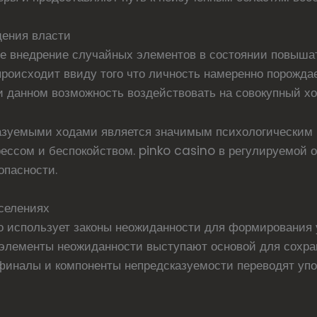
щения власти
е внедрение случайных элементов в состоянии повыша
происходит ввиду того что личность намеренно порожда
и данном возможность воздействовать на совокупный х
азуемыми ходами является значимым психологическим 
рессом и беспокойством. pinko casino в регулируемой 
опасности.
еселениях
о использует законы неожиданности для формирования 
 элементы неожиданности выступают основой для сохра
финалы и компоненты непредсказуемости переводят упо