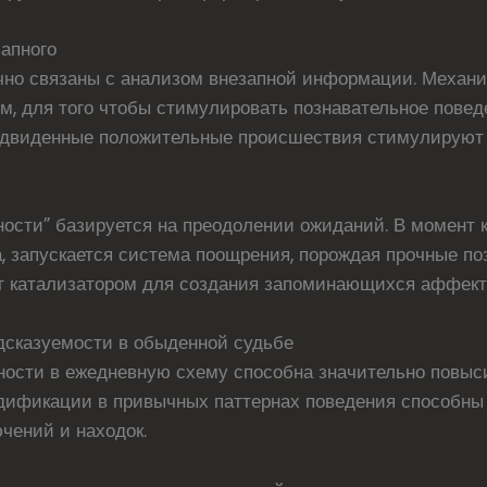
апного
чно связаны с анализом внезапной информации. Механ
, для того чтобы стимулировать познавательное повед
редвиденные положительные происшествия стимулируют
ости” базируется на преодолении ожиданий. В момент к
, запускается система поощрения, порождая прочные по
т катализатором для создания запоминающихся аффек
дсказуемости в обыденной судьбе
ности в ежедневную схему способна значительно повыс
дификации в привычных паттернах поведения способны
чений и находок.