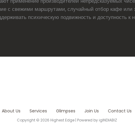
ают применение производителей непредсказуемых чисе
ние с свежими маршрутами, случайный отбор кафе или 
ддерживать психическую подвижность и доступность к 
About Us
Services
Glimpses
Join Us
Contact Us
Copyright © 2026 Highest Edge | Powered by igINDIABIZ