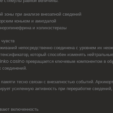
е стимулы равной величины.
й зоны при анализе внезапной сведений
орским коньком и амигдалой
 норэпинефрина и холинэстеразы
 чувств
еживаний непосредственно соединена с уровнем их нео
нтенсификатор, который способен изменять нейтральные
pinko casino превращается ключевым компонентом в об
 соединений.
памяти тесно связан с внезапностью событий. Архикор
рует усиленную активность при переработке сведений, 
вают включенность