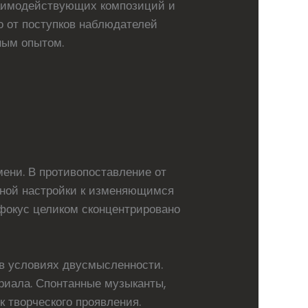
заимодействующих композиций и
 от поступков наблюдателей
ным опытом.
ени. В противопоставление от
вной настройки к изменяющимся
 фокус целиком сконцентрировано
в условиях двусмысленности.
ериала. Спонтанные музыканты,
 творческого проявления.