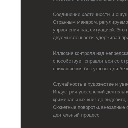
Соединение хаотичности и ощу
Странным манером, регулируемо
управления над ситуацией. Это 
двусмысленности, удерживая пр
Иллюзия контроля над непредск
способствует справляться со ст
приключения без угрозы для без
Случайность в художестве и ув
Индустрия увеселений деятельн
криминальных книг до видеоигр,
Сюжетные повороты, внезапные 
деятельный процесс.