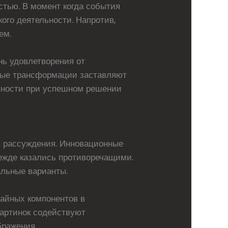
тью. В момент когда события
ого деятельности. Напротив,
ем.
ь удовлетворения от
пные трансформации заставляют
тности при успешном решении
 рассуждения. Инновационные
ежде казались противоречащими.
альные варианты.
чайных компонентов в
картинок содействуют
бражения.